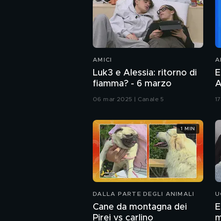
AMICI
A
Luk3 e Alessia: ritorno di
E
fiamma? - 6 marzo
A
06 mar 2025 | Canale 5
1
1 MIN
DALLA PARTE DEGLI ANIMALI
U
Cane da montagna dei
E
Pirei vs carlino
m