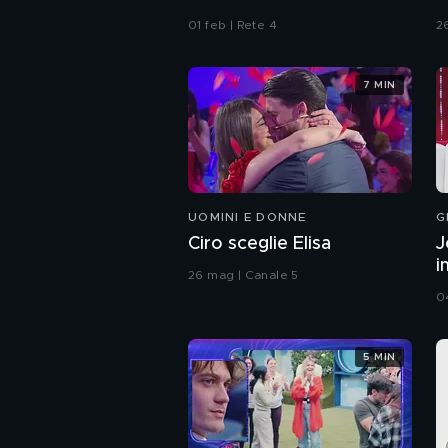
01 feb | Rete 4
2
7 MIN
UOMINI E DONNE
G
Ciro sceglie Elisa
J
i
26 mag | Canale 5
0
5 MIN