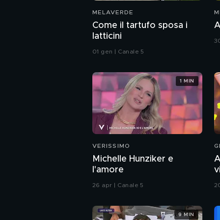
MELAVERDE
M
Come il tartufo sposa i
A
latticini
3
01 gen | Canale 5
1 MIN
VERISSIMO
G
Michelle Hunziker e
A
l'amore
v
G
26 apr | Canale 5
2
9 MIN