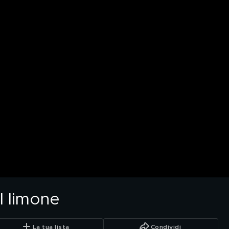
l limone
La tua lista
Condividi