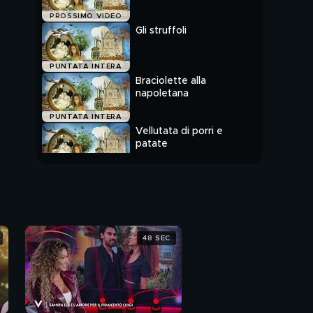
PROSSIMO VIDEO
Gli struffoli
PUNTATA INTERA
Braciolette alla
napoletana
PUNTATA INTERA
Vellutata di porri e
patate
PUNTATA INTERA
48 SEC