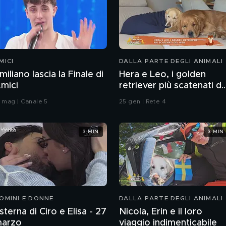
MICI
DALLA PARTE DEGLI ANIMALI
miliano lascia la Finale di
Hera e Leo, i golden
mici
retriever più scatenati de
web
7 mag | Canale 5
25 gen | Rete 4
3 MIN
3 MIN
OMINI E DONNE
DALLA PARTE DEGLI ANIMALI
sterna di Ciro e Elisa - 27
Nicola, Erin e il loro
arzo
viaggio indimenticabile