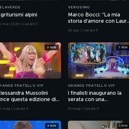
ELAVERDE
VERISSIMO
griturismi alpini
Marco Bocci: "La mia
storia d'amore con Laur
0 mar 2025 | Canale 5
Chiatti"
26 apr | Canale 5
9 MIN
7 MIN
RANDE FRATELLO VIP
GRANDE FRATELLO VIP
lessandra Mussolini
I finalisti inaugurano la
ince questa edizione di
serata con una
rande Fratello VIP
coreografia
0 mag | Canale 5
19 mag | Canale 5
4 MIN
1 MIN