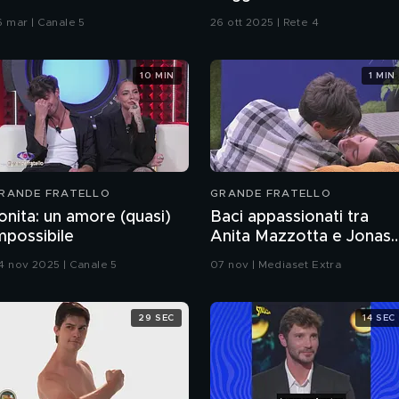
6 mar | Canale 5
26 ott 2025 | Rete 4
10 MIN
1 MIN
RANDE FRATELLO
GRANDE FRATELLO
onita: un amore (quasi)
Baci appassionati tra
mpossibile
Anita Mazzotta e Jonas
Pepe
4 nov 2025 | Canale 5
07 nov | Mediaset Extra
29 SEC
14 SEC