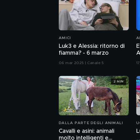
AMICI
A
Luk3 e Alessia: ritorno di
E
fiamma? - 6 marzo
A
06 mar 2025 | Canale 5
1
2 MIN
DALLA PARTE DEGLI ANIMALI
U
Cavalli e asini: animali
L
molto intelligenti e