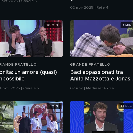
3 set 2025 | Canale 5
02 nov 2025 | Rete 4
10 MIN
1 MIN
RANDE FRATELLO
GRANDE FRATELLO
onita: un amore (quasi)
Baci appassionati tra
mpossibile
Anita Mazzotta e Jonas
Pepe
4 nov 2025 | Canale 5
07 nov | Mediaset Extra
1 MIN
14 SEC