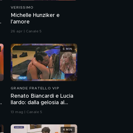
VERISSIMO
Michelle Hunziker e
a
l'amore
26 apr | Canale 5
6 MIN
GRANDE FRATELLO VIP
Renato Biancardi e Lucia
Ilardo: dalla gelosia al
bacio
13 mag | Canale 5
4 MIN