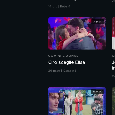
2
sensibili
14 giu | Rete 4
7 MIN
UOMINI E DONNE
G
Ciro sceglie Elisa
J
i
26 mag | Canale 5
0
5 MIN