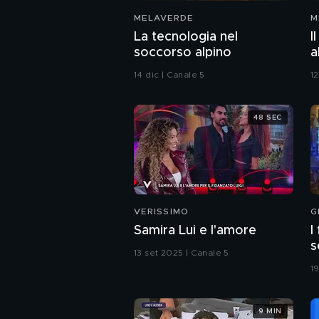
MELAVERDE
M
La tecnologia nel
I
soccorso alpino
a
p
14 dic | Canale 5
12
48 SEC
VERISSIMO
G
Samira Lui e l'amore
I
s
13 set 2025 | Canale 5
c
1
9 MIN