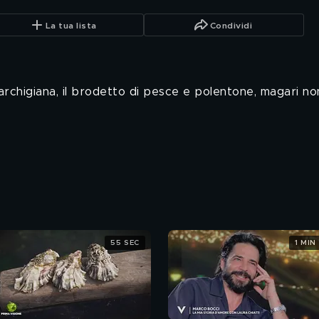
La tua lista
Condividi
marchigiana, il brodetto di pesce e polentone, magari no
55 SEC
1 MIN