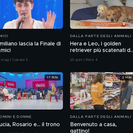
MICI
DALLA PARTE DEGLI ANIMALI
miliano lascia la Finale di
Hera e Leo, i golden
mici
retriever più scatenati de
web
7 mag | Canale 5
25 gen | Rete 4
17 MIN
2 MIN
OMINI E DONNE
DALLA PARTE DEGLI ANIMALI
ucia, Rosario e... il trono
Benvenuto a casa,
gattino!