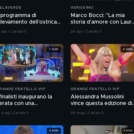
ELAVERDE
VERISSIMO
l programma di
Marco Bocci: "La mia
llevamento dell'ostrica
storia d'amore con Laur
iatta
Chiatti"
 apr | Canale 5
26 apr | Canale 5
7 MIN
9 MIN
RANDE FRATELLO VIP
GRANDE FRATELLO VIP
 finalisti inaugurano la
Alessandra Mussolini
erata con una
vince questa edizione di
oreografia
Grande Fratello VIP
9 mag | Canale 5
20 mag | Canale 5
4 MIN
1 MIN