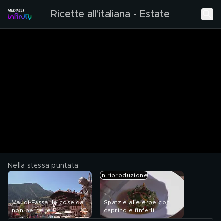
Ricette all'italiana - Estate
Nella stessa puntata
in riproduzione
Val di Fassa: le cose da
Spatzle alle erbe con
non perdere
caprino e finferli