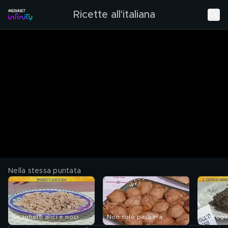
Ricette all'italiana
Nella stessa puntata
Spaghetti alici e noci
Non solo pastiera
Il trifog