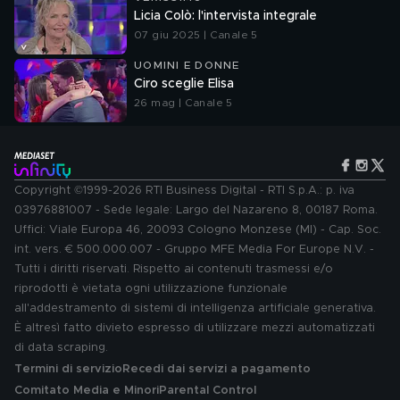
Licia Colò: l'intervista integrale
07 giu 2025 | Canale 5
UOMINI E DONNE
Ciro sceglie Elisa
26 mag | Canale 5
Copyright ©1999-2026 RTI Business Digital - RTI S.p.A.: p. iva
03976881007 - Sede legale: Largo del Nazareno 8, 00187 Roma.
Uffici: Viale Europa 46, 20093 Cologno Monzese (MI) - Cap. Soc.
int. vers. € 500.000.007 - Gruppo MFE Media For Europe N.V. -
Tutti i diritti riservati. Rispetto ai contenuti trasmessi e/o
riprodotti è vietata ogni utilizzazione funzionale
all'addestramento di sistemi di intelligenza artificiale generativa.
È altresì fatto divieto espresso di utilizzare mezzi automatizzati
di data scraping.
Termini di servizio
Recedi dai servizi a pagamento
Comitato Media e Minori
Parental Control