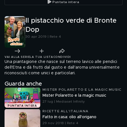
Puntata intera
Il pistacchio verde di Bronte
Dop
30 apr 2019 | Rete 4
VAI ALLA SERIE
LA TUA LISTA
CONDIVIDI
Una piantagione che nasce sul terreno lavico alle pendici
dell'Etna e dà frutti dal gusto e dall'aroma universalmente
riconosciuti come unici e particolari.
Guarda anche
MISTER POLARETTO E LA MAGIC MUSIC
Mister Polaretto e la magic music
27 lug | Mediaset Infinity
PUNTATA INTERA
RICETTE ALL'ITALIANA
Fatto in casa: olio all'origano
29 nov 2018 | Rete 4