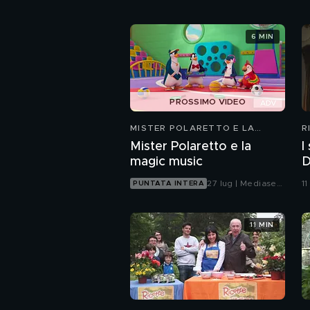
6 MIN
PROSSIMO VIDEO
MISTER POLARETTO E LA
R
MAGIC MUSIC
Mister Polaretto e la
I
magic music
D
27 lug | Mediaset
11
PUNTATA INTERA
Infinity
11 MIN