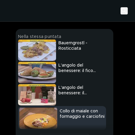
Nella stessa puntata
Bauerngrostl -
Rosticciata
L'angolo del
benessere: il fico
d'india
L'angolo del
benessere: il
melograno
Collo di maiale con
formaggio e carciofini