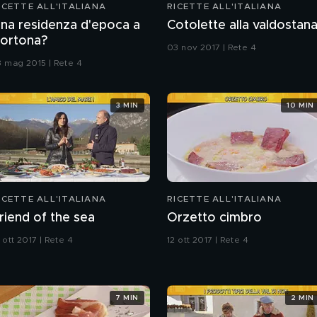
ICETTE ALL'ITALIANA
RICETTE ALL'ITALIANA
na residenza d'epoca a
Cotolette alla valdostan
ortona?
03 nov 2017 | Rete 4
3 mag 2015 | Rete 4
3 MIN
10 MIN
ICETTE ALL'ITALIANA
RICETTE ALL'ITALIANA
riend of the sea
Orzetto cimbro
 ott 2017 | Rete 4
12 ott 2017 | Rete 4
7 MIN
2 MIN