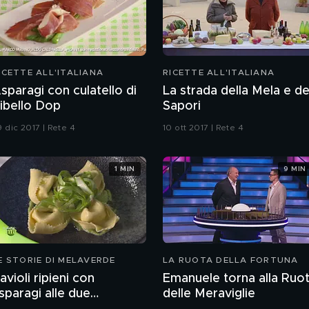
ICETTE ALL'ITALIANA
RICETTE ALL'ITALIANA
sparagi con culatello di
La strada della Mela e de
ibello Dop
Sapori
9 dic 2017 | Rete 4
10 ott 2017 | Rete 4
1 MIN
9 MIN
E STORIE DI MELAVERDE
LA RUOTA DELLA FORTUNA
avioli ripieni con
Emanuele torna alla Ruo
sparagi alle due
delle Meraviglie