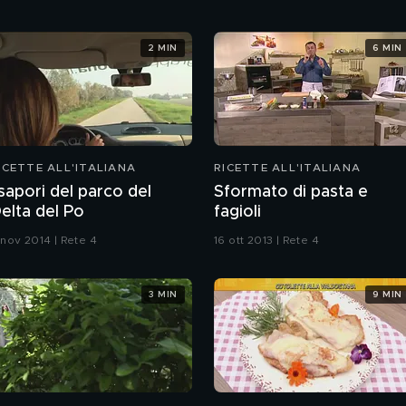
2 MIN
6 MIN
ICETTE ALL'ITALIANA
RICETTE ALL'ITALIANA
 sapori del parco del
Sformato di pasta e
elta del Po
fagioli
 nov 2014 | Rete 4
16 ott 2013 | Rete 4
3 MIN
9 MIN