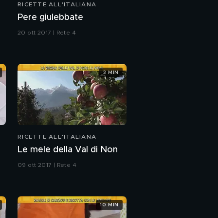
RICETTE ALL'ITALIANA
a
Pere giulebbate
20 ott 2017 | Rete 4
3 MIN
RICETTE ALL'ITALIANA
Le mele della Val di Non
09 ott 2017 | Rete 4
10 MIN