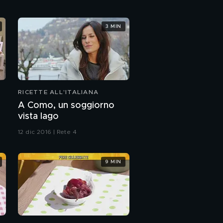
3 MIN
RICETTE ALL'ITALIANA
A Como, un soggiorno
vista lago
12 dic 2016 | Rete 4
9 MIN