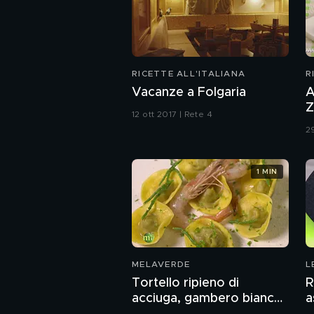
RICETTE ALL'ITALIANA
R
Vacanze a Folgaria
A
Z
12 ott 2017 | Rete 4
2
1 MIN
MELAVERDE
L
Tortello ripieno di
R
acciuga, gambero bianco
a