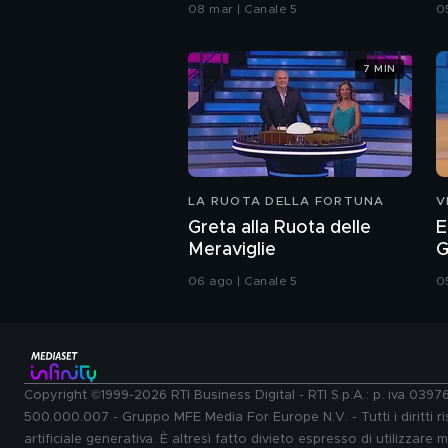
di Savona e chinotto
c
08 mar | Canale 5
0
7 MIN
LA RUOTA DELLA FORTUNA
V
Greta alla Ruota delle
E
Meraviglie
G
06 ago | Canale 5
0
Copyright ©1999-2026 RTI Business Digital - RTI S.p.A.: p. iva 039
500.000.007 - Gruppo MFE Media For Europe N.V. - Tutti i diritti ris
artificiale generativa. È altresì fatto divieto espresso di utilizzare