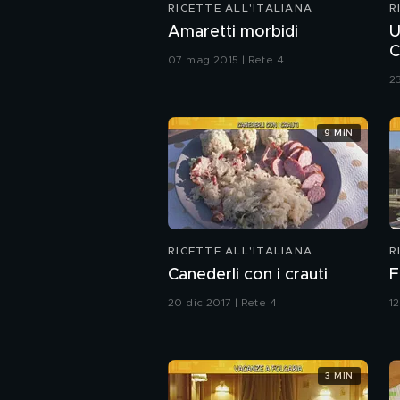
RICETTE ALL'ITALIANA
R
Amaretti morbidi
U
C
07 mag 2015 | Rete 4
2
9 MIN
RICETTE ALL'ITALIANA
R
Canederli con i crauti
F
20 dic 2017 | Rete 4
12
3 MIN