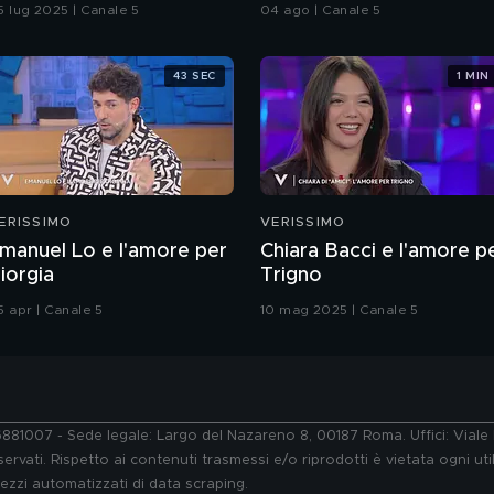
onsistenze
5 lug 2025 | Canale 5
04 ago | Canale 5
43 SEC
1 MIN
ERISSIMO
VERISSIMO
manuel Lo e l'amore per
Chiara Bacci e l'amore p
iorgia
Trigno
5 apr | Canale 5
10 mag 2025 | Canale 5
76881007 - Sede legale: Largo del Nazareno 8, 00187 Roma. Uffici: Vial
ervati. Rispetto ai contenuti trasmessi e/o riprodotti è vietata ogni uti
 mezzi automatizzati di data scraping.