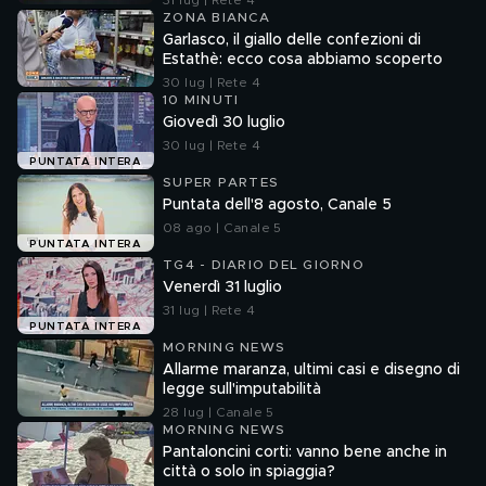
31 lug | Rete 4
ZONA BIANCA
Garlasco, il giallo delle confezioni di
Estathè: ecco cosa abbiamo scoperto
30 lug | Rete 4
10 MINUTI
Giovedì 30 luglio
30 lug | Rete 4
PUNTATA INTERA
SUPER PARTES
Puntata dell'8 agosto, Canale 5
08 ago | Canale 5
PUNTATA INTERA
TG4 - DIARIO DEL GIORNO
Venerdì 31 luglio
31 lug | Rete 4
PUNTATA INTERA
MORNING NEWS
Allarme maranza, ultimi casi e disegno di
legge sull'imputabilità
28 lug | Canale 5
MORNING NEWS
Pantaloncini corti: vanno bene anche in
città o solo in spiaggia?