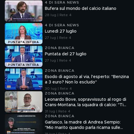
4 DI SERA NEWS
Bufera sul mondo del calcio italiano
28 lug | Rete 4
4 DI SERA NEWS
Lunedì 27 luglio
27 lug | Rete 4
PUNTATA INTERA
ZONA BIANCA
Puntata del 27 luglio
27 lug | Rete 4
PUNTATA INTERA
ZONA BIANCA
Esodo di agosto al via, l'esperto: "Benzina
a 3 euro? Non lo escludo"
30 lug | Rete 4
ZONA BIANCA
Leonardo Bove, sopravvissuto al rogo di
Crans-Montana, la squadra di calcio: "Ti
aspettiamo"
31 lug | Rete 4
ZONA BIANCA
Garlasco, la madre di Andrea Sempio:
"Mio marito quando parla ricama sulle
cose"