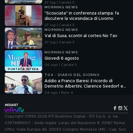
27 lug | Canale 5
MORNING NEWS
"Scosciata" in conferenza stampa: fa
discutere la vicesindaca di Livorno
27 lug | Canale 5
MORNING NEWS
Val di Susa, scontri al corteo No Tav
27 lug | Canale 5
MORNING NEWS
Giovedì 6 agosto
06 ago | Canale 5
PUNTATA INTERA
TG4 - DIARIO DEL GIORNO
Addio a Franco Baresi: il ricordo di
Demetrio Albertini, Clarence Seedorf e
Giovanni Galli
04 ago | Rete 4
Copyright ©1999-2026 RTI Business Digital - RTI S.p.A.: p. iva
03976881007 - Sede legale: Largo del Nazareno 8, 00187 Roma.
Uffici: Viale Europa 46, 20093 Cologno Monzese (MI) - Cap. Soc.