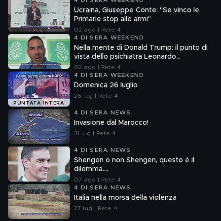
4 DI SERA WEEKEND
Ucraina, Giuseppe Conte: "Se vinco le
Primarie stop alle armi"
02 ago | Rete 4
4 DI SERA WEEKEND
Nella mente di Donald Trump: il punto di
vista dello psichiatra Leonardo
Mendolicchio
02 ago | Rete 4
4 DI SERA WEEKEND
Domenica 26 luglio
26 lug | Rete 4
PUNTATA INTERA
4 DI SERA NEWS
Invasione dal Marocco!
31 lug | Rete 4
4 DI SERA NEWS
Shengen o non Shengen, questo è il
dilemma....
07 ago | Rete 4
4 DI SERA NEWS
Italia nella morsa della violenza
27 lug | Rete 4