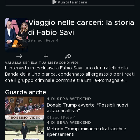
Puntata intera
su Andrea Sempio
Sempio non parteciperà
Roberta
alla consulenza
psichiatrica"
Viaggio nelle carceri: la storia
di Fabio Savi
29 mag | Rete 4
VAI ALLA SERIE
LA TUA LISTA
CONDIVIDI
L'intervista in esclusiva a Fabio Savi, uno dei fratelli della
Banda della Uno bianca, condannato all'ergastolo per i reati
che il gruppo criminale commise tra Emilia-Romagna e
Marche dal 1987 al 1994.
Guarda anche
4 DI SERA WEEKEND
Donald Trump avverte: "Possibili nuovi
attacchi all'Iran"
01 ago | Rete 4
PROSSIMO VIDEO
4 DI SERA WEEKEND
Metodo Trump: minacce di attacchi e
ripensamenti