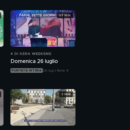
su Andrea Sempio
Viaggio nelle carceri: la
53 MIN
storia di Fabio Savi
4 DI SERA WEEKEND
Domenica 26 luglio
26 lug | Rete 4
PUNTATA INTERA
o
3 MIN