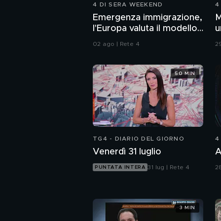
4 DI SERA WEEKEND
4
Emergenza immigrazione,
M
l'Europa valuta il modello
u
Italia
c
02 ago | Rete 4
29
50 MIN
TG4 - DIARIO DEL GIORNO
4
Venerdì 31 luglio
A
31 lug | Rete 4
28
PUNTATA INTERA
3 MIN