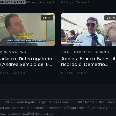
delitto
08 ago | Canale 5
04 ago | Canale 5
UNTATA INTERA
1 MIN
2 MIN
ORNING NEWS
TG4 - DIARIO DEL GIORNO
arlasco, l'interrogatorio
Addio a Franco Baresi: il
i Andrea Sempio del 6
ricordo di Demetrio
aggio 2026
Albertini, Clarence
4 ago | Canale 5
04 ago | Rete 4
Seedorf e Giovanni Galli
76881007 - Sede legale: Largo del Nazareno 8, 00187 Roma. Uffici: Vial
ervati. Rispetto ai contenuti trasmessi e/o riprodotti è vietata ogni uti
 mezzi automatizzati di data scraping.