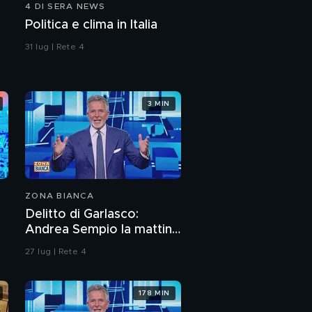
4 DI SERA NEWS
Politica e clima in Italia
31 lug | Rete 4
3 MIN
ZONA BIANCA
Delitto di Garlasco:
Andrea Sempio la mattina
del delitto è stato in un
27 lug | Rete 4
bar?
178 MIN