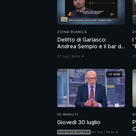
ZONA BIANCA
Z
Delitto di Garlasco:
I
Andrea Sempio e il bar di
"
Vigevano e i racconti
d
27 lug | Rete 4
27
della madre
10 MIN
10 MINUTI
S
Giovedì 30 luglio
P
C
30 lug | Rete 4
PUNTATA INTERA