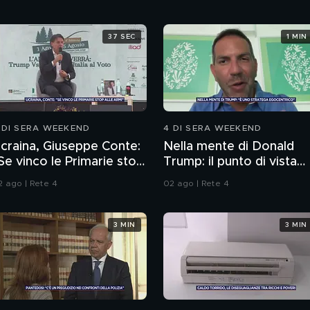
37 SEC
1 MIN
 DI SERA WEEKEND
4 DI SERA WEEKEND
craina, Giuseppe Conte:
Nella mente di Donald
Se vinco le Primarie stop
Trump: il punto di vista
lle armi"
dello psichiatra Leonard
2 ago | Rete 4
02 ago | Rete 4
Mendolicchio
3 MIN
3 MIN