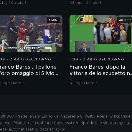
arca ormeggiata"
bambine
8 lug | Canale 5
03 ago | Canale 5
1 MIN
48 SEC
G4 - DIARIO DEL GIORNO
TG4 - DIARIO DEL GIORNO
ranco Baresi, il pallone
Franco Baresi dopo la
'oro omaggio di Silvio
vittoria dello scudetto ne
erlusconi
1992
4 ago | Rete 4
04 ago | Rete 4
76881007 - Sede legale: Largo del Nazareno 8, 00187 Roma. Uffici: Vial
ervati. Rispetto ai contenuti trasmessi e/o riprodotti è vietata ogni uti
 mezzi automatizzati di data scraping.