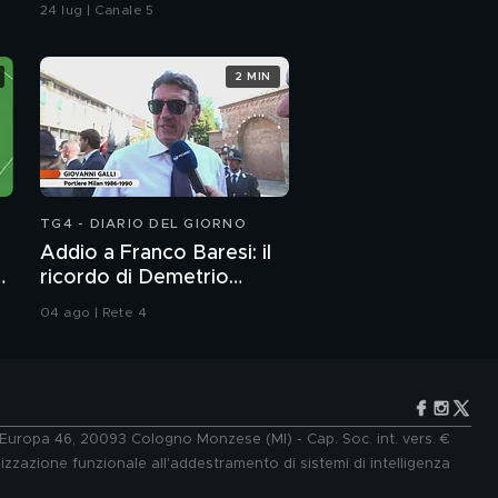
delle violenze a "Dentro
24 lug | Canale 5
la notizia"
2 MIN
TG4 - DIARIO DEL GIORNO
Addio a Franco Baresi: il
l
ricordo di Demetrio
Albertini, Clarence
04 ago | Rete 4
Seedorf e Giovanni Galli
e Europa 46, 20093 Cologno Monzese (MI) - Cap. Soc. int. vers. €
lizzazione funzionale all'addestramento di sistemi di intelligenza