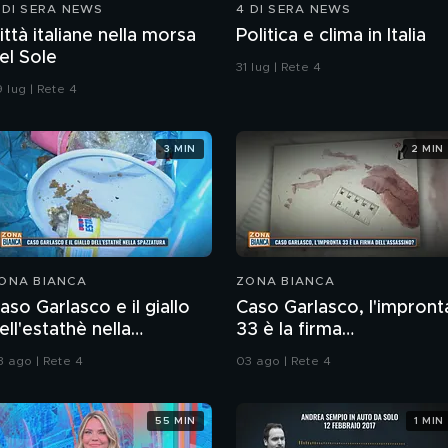
 DI SERA NEWS
4 DI SERA NEWS
ittà italiane nella morsa
Politica e clima in Italia
el Sole
31 lug | Rete 4
 lug | Rete 4
3 MIN
2 MIN
ONA BIANCA
ZONA BIANCA
aso Garlasco e il giallo
Caso Garlasco, l'impront
ell'estathè nella
33 è la firma
pazzatura
dell'assassino?
3 ago | Rete 4
03 ago | Rete 4
55 MIN
1 MIN