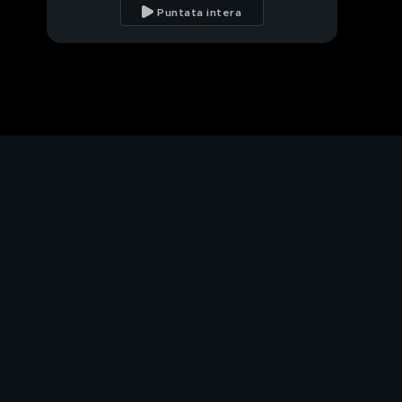
scomparso
Puntata intera
Il giallo di Mattia
Mingarelli
PROSSIMO VIDEO
Morte di Mattia
Mingarelli
Giallo di Daniele
Potenzoni
Caso Daniele
Potenzoni, parla il
padre
Parla Gianluca Nicoletti
Noemi Durini, l'amore
malato di Lucio Marzo