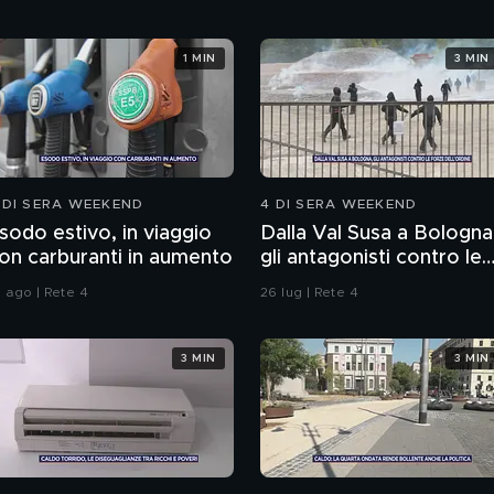
1 MIN
3 MIN
 DI SERA WEEKEND
4 DI SERA WEEKEND
sodo estivo, in viaggio
Dalla Val Susa a Bologna
on carburanti in aumento
gli antagonisti contro le
forze dell'ordine
1 ago | Rete 4
26 lug | Rete 4
3 MIN
3 MIN