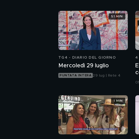
51 MIN
TG4 - DIARIO DEL GIORNO
4
Mercoledì 29 luglio
E
c
29 lug | Rete 4
PUNTATA INTERA
0
1 MIN