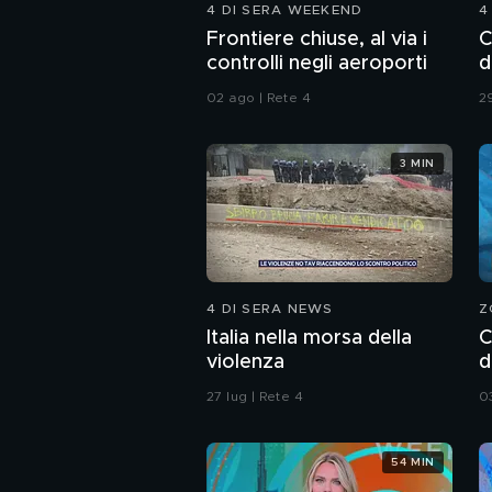
4 DI SERA WEEKEND
4
Frontiere chiuse, al via i
C
controlli negli aeroporti
d
02 ago | Rete 4
29
3 MIN
4 DI SERA NEWS
Z
Italia nella morsa della
C
violenza
d
s
27 lug | Rete 4
0
54 MIN