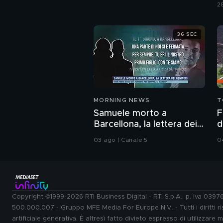
b
2
36 SEC
MORNING NEWS
T
Samuele morto a
F
Barcellona, la lettera dei
d
genitori
B
03 ago | Canale 5
0
Copyright ©1999-2026 RTI Business Digital - RTI S.p.A.: p. iva 039
500.000.007 - Gruppo MFE Media For Europe N.V. - Tutti i diritti ris
artificiale generativa. È altresì fatto divieto espresso di utilizzare