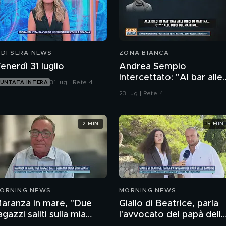
 DI SERA NEWS
ZONA BIANCA
enerdì 31 luglio
Andrea Sempio
intercettato: "Al bar alle
31 lug | Rete 4
UNTATA INTERA
10 del mattino...sono
23 lug | Rete 4
alcolista adesso?"
2 MIN
5 MIN
ORNING NEWS
MORNING NEWS
aranza in mare, "Due
Giallo di Beatrice, parla
agazzi saliti sulla mia
l'avvocato del papà dell