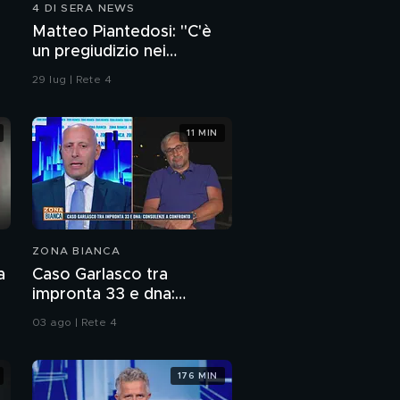
4 DI SERA NEWS
Tifoso interista morto
Matteo Piantedosi: "C'è
un pregiudizio nei
confronti della polizia"
29 lug | Rete 4
11 MIN
ZONA BIANCA
a
Caso Garlasco tra
impronta 33 e dna:
consulenze a confronto
03 ago | Rete 4
176 MIN