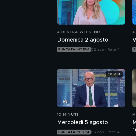
4 DI SERA WEEKEND
4
Domenica 2 agosto
V
02 ago | Rete 4
PUNTATA INTERA
P
10 MIN
10 MINUTI
M
Mercoledì 5 agosto
M
r
05 ago | Rete 4
PUNTATA INTERA