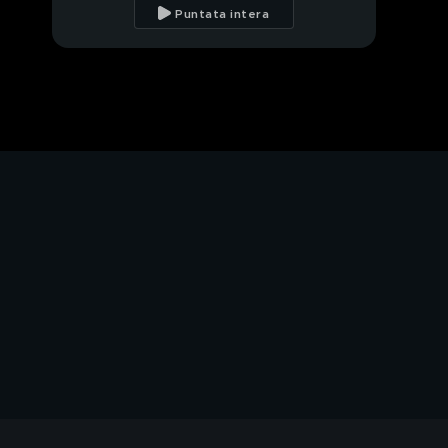
scomparso
Puntata intera
Il giallo di Mattia
Mingarelli
Morte di Mattia
Mingarelli
Giallo di Daniele
Potenzoni
Caso Daniele
Potenzoni, parla il
padre
Parla Gianluca Nicoletti
Noemi Durini, l'amore
malato di Lucio Marzo