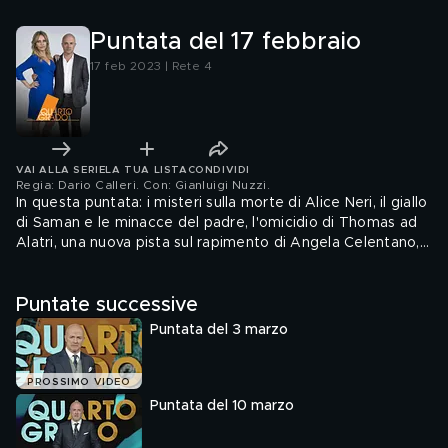
Puntata del 17 febbraio
17 feb 2023 | Rete 4
VAI ALLA SERIE
LA TUA LISTA
CONDIVIDI
Regia: Dario Calleri. Con: Gianluigi Nuzzi
.
In questa puntata: i misteri sulla morte di Alice Neri, il giallo
di Saman e le minacce del padre, l'omicidio di Thomas ad
Alatri, una nuova pista sul rapimento di Angela Celentano, il
mistero della cassetta di Emanuela Orlandi, un anno dalla
morte di Lilly e infine una possibile svolta sull'omicidio di
Puntate successive
Isabella Noventa.
Puntata del 3 marzo
PROSSIMO VIDEO
Puntata del 10 marzo