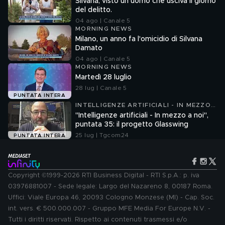
Silvana, visto un uomo che usciva il giorno
del delitto.
04 ago | Canale 5
MORNING NEWS
Milano, un anno fa l'omicidio di Silvana
Damato
04 ago | Canale 5
MORNING NEWS
Martedì 28 luglio
28 lug | Canale 5
PUNTATA INTERA
INTELLIGENZE ARTIFICIALI - IN MEZZO
A NOI
"Intelligenze artificiali - In mezzo a noi",
puntata 35: il progetto Glasswing
25 lug | Tgcom24
PUNTATA INTERA
Copyright ©1999-2026 RTI Business Digital - RTI S.p.A.: p. iva
03976881007 - Sede legale: Largo del Nazareno 8, 00187 Roma.
Uffici: Viale Europa 46, 20093 Cologno Monzese (MI) - Cap. Soc.
int. vers. € 500.000.007 - Gruppo MFE Media For Europe N.V. -
Tutti i diritti riservati. Rispetto ai contenuti trasmessi e/o