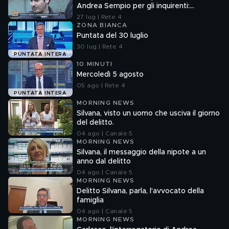
Andrea Sempio per gli inquirenti:
"Ossessionato e bugiardo"
27 lug | Rete 4
ZONA BIANCA
Puntata del 30 luglio
30 lug | Rete 4
PUNTATA INTERA
10 MINUTI
Mercoledì 5 agosto
05 ago | Rete 4
PUNTATA INTERA
MORNING NEWS
Silvana, visto un uomo che usciva il giorno
del delitto.
04 ago | Canale 5
MORNING NEWS
Silvana, il messaggio della nipote a un
anno dal delitto
04 ago | Canale 5
MORNING NEWS
Delitto Silvana, parla, l'avvocato della
famiglia
04 ago | Canale 5
MORNING NEWS