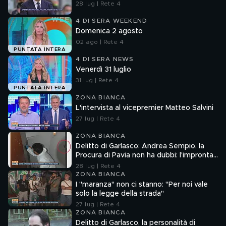
28 lug | Rete 4
4 DI SERA WEEKEND
Domenica 2 agosto
02 ago | Rete 4
PUNTATA INTERA
4 DI SERA NEWS
Venerdì 31 luglio
31 lug | Rete 4
PUNTATA INTERA
ZONA BIANCA
L'intervista al vicepremier Matteo Salvini
27 lug | Rete 4
ZONA BIANCA
Delitto di Garlasco: Andrea Sempio, la
Procura di Pavia non ha dubbi: l'impronta
33 è la pistola fumante
28 lug | Rete 4
ZONA BIANCA
I "maranza" non ci stanno: "Per noi vale
solo la legge della strada"
27 lug | Rete 4
ZONA BIANCA
Delitto di Garlasco, la personalità di