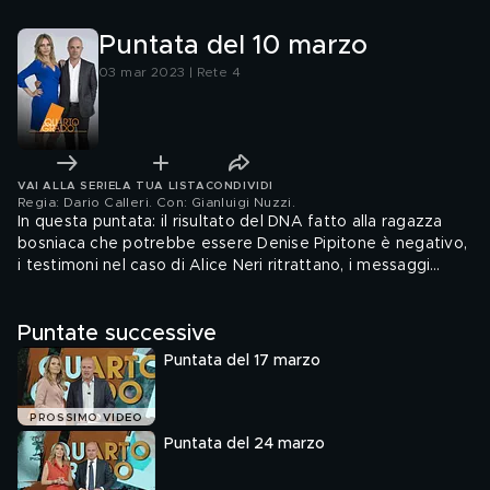
Puntata del 10 marzo
03 mar 2023 | Rete 4
VAI ALLA SERIE
LA TUA LISTA
CONDIVIDI
Regia: Dario Calleri. Con: Gianluigi Nuzzi
.
In questa puntata: il risultato del DNA fatto alla ragazza
bosniaca che potrebbe essere Denise Pipitone è negativo,
i testimoni nel caso di Alice Neri ritrattano, i messaggi
shock del papà di Saman, il giallo di Emanuela Orlandi e il
mistero di Sant'Apollinare, la morte misteriosa di Michelle
Puntate successive
Baldassarre, dei nuovi indizi sulla morte di Liliana Resinovich
e infine la violenza di gruppo su una studentessa
Puntata del 17 marzo
americana.
PROSSIMO VIDEO
Puntata del 24 marzo