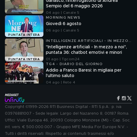
Garlasco, l'interrogatorio di Andrea
Sempio del 6 maggio 2026
04 ago | Canale 5
MORNING NEWS
Giovedì 6 agosto
06 ago | Canale 5
PUNTATA INTERA
INTELLIGENZE ARTIFICIALI - IN MEZZO
A NOI
"Intelligenze artificiali - In mezzo a noi",
puntata 36: chatbot emotivi e minori
01 ago | Tgcom24
PUNTATA INTERA
TG4 - DIARIO DEL GIORNO
Addio a Franco Baresi: in migliaia per
l'ultimo saluto
04 ago | Rete 4
Copyright ©1999-2026 RTI Business Digital - RTI S.p.A.: p. iva
03976881007 - Sede legale: Largo del Nazareno 8, 00187 Roma.
Uffici: Viale Europa 46, 20093 Cologno Monzese (MI) - Cap. Soc.
int. vers. € 500.000.007 - Gruppo MFE Media For Europe N.V. -
Tutti i diritti riservati. Rispetto ai contenuti trasmessi e/o