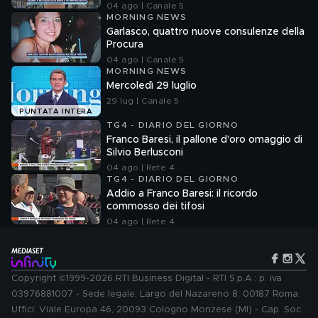
04 ago | Canale 5
MORNING NEWS
Garlasco, quattro nuove consulenze della
Procura
04 ago | Canale 5
MORNING NEWS
Mercoledì 29 luglio
29 lug | Canale 5
PUNTATA INTERA
TG4 - DIARIO DEL GIORNO
Franco Baresi, il pallone d'oro omaggio di
Silvio Berlusconi
04 ago | Rete 4
TG4 - DIARIO DEL GIORNO
Addio a Franco Baresi: il ricordo
commosso dei tifosi
04 ago | Rete 4
Copyright ©1999-2026 RTI Business Digital - RTI S.p.A.: p. iva
03976881007 - Sede legale: Largo del Nazareno 8, 00187 Roma.
Uffici: Viale Europa 46, 20093 Cologno Monzese (MI) - Cap. Soc.