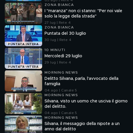
03 ago | Rete 4
ZONA BIANCA
I "maranza" non ci stanno: "Per noi vale
solo la legge della strada"
27 lug | Rete 4
ZONA BIANCA
Puntata del 30 luglio
30 lug | Rete 4
PUNTATA INTERA
10 MINUTI
Mercoledì 29 luglio
29 lug | Rete 4
PUNTATA INTERA
MORNING NEWS
Delitto Silvana, parla, l'avvocato della
famiglia
04 ago | Canale 5
MORNING NEWS
Silvana, visto un uomo che usciva il giorno
del delitto.
04 ago | Canale 5
MORNING NEWS
Silvana, il messaggio della nipote a un
anno dal delitto