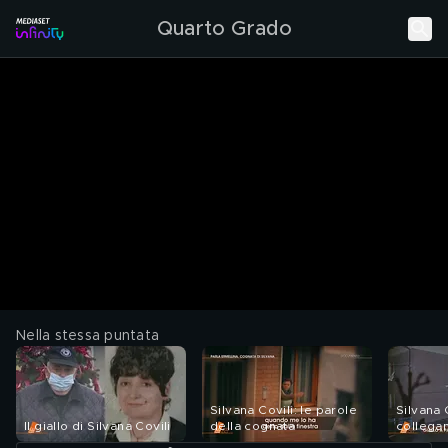
Quarto Grado
Nella stessa puntata
Silvana Covili: le parole
Silvana C
Il giallo di Silvana Covili
della cognata
collega