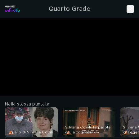
Quarto Grado
Nella stessa puntata
Silvana Covili: le parole
Silvana C
Il giallo di Silvana Covili
della cognata
collega