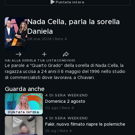
Puntata intera
una relazione
avvelenando
doveva 
Nada Cella, parla la sorella
Daniela
08 mar 2024 | Rete 4
VAI ALLA SERIE
LA TUA LISTA
CONDIVIDI
Le parole a "Quarto Grado" della sorella di Nada Cella, la
ragazza uccisa a 24 anni il 6 maggio del 1996 nello studio
di commercialisti dove lavorava, a Chiavari.
Guarda anche
4 DI SERA WEEKEND
Domenica 2 agosto
02 ago | Rete 4
PUNTATA INTERA
4 DI SERA WEEKEND
Fakir, nuovo filmato riapre le polemiche
25 lug | Rete 4