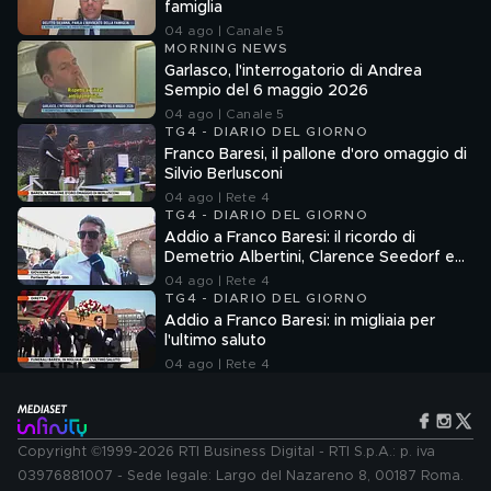
famiglia
04 ago | Canale 5
MORNING NEWS
Garlasco, l'interrogatorio di Andrea
Sempio del 6 maggio 2026
04 ago | Canale 5
TG4 - DIARIO DEL GIORNO
Franco Baresi, il pallone d'oro omaggio di
Silvio Berlusconi
04 ago | Rete 4
TG4 - DIARIO DEL GIORNO
Addio a Franco Baresi: il ricordo di
Demetrio Albertini, Clarence Seedorf e
Giovanni Galli
04 ago | Rete 4
TG4 - DIARIO DEL GIORNO
Addio a Franco Baresi: in migliaia per
l'ultimo saluto
04 ago | Rete 4
Copyright ©1999-2026 RTI Business Digital - RTI S.p.A.: p. iva
03976881007 - Sede legale: Largo del Nazareno 8, 00187 Roma.