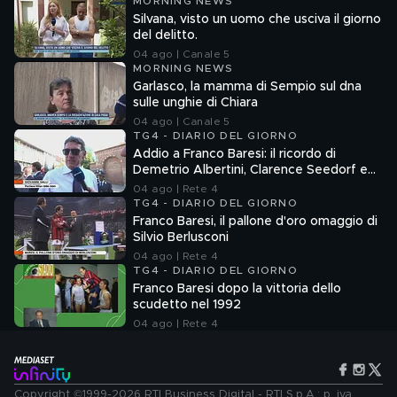
MORNING NEWS
Silvana, visto un uomo che usciva il giorno
del delitto.
04 ago | Canale 5
MORNING NEWS
Garlasco, la mamma di Sempio sul dna
sulle unghie di Chiara
04 ago | Canale 5
TG4 - DIARIO DEL GIORNO
Addio a Franco Baresi: il ricordo di
Demetrio Albertini, Clarence Seedorf e
Giovanni Galli
04 ago | Rete 4
TG4 - DIARIO DEL GIORNO
Franco Baresi, il pallone d'oro omaggio di
Silvio Berlusconi
04 ago | Rete 4
TG4 - DIARIO DEL GIORNO
Franco Baresi dopo la vittoria dello
scudetto nel 1992
04 ago | Rete 4
Copyright ©1999-2026 RTI Business Digital - RTI S.p.A.: p. iva