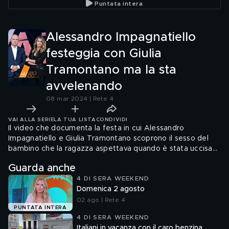
Puntata intera
una relazione
avvelenando
doveva 
Alessandro Impagnatiello
festeggia con Giulia
Tramontano ma la sta
avvelenando
08 mar 2024 | Rete 4
VAI ALLA SERIE
LA TUA LISTA
CONDIVIDI
Il video che documenta la festa in cui Alessandro
Impagnatiello e Giulia Tramontano scoprono il sesso del
bambino che la ragazza aspettava quando è stata uccisa
dall'ex.
Guarda anche
4 DI SERA WEEKEND
Domenica 2 agosto
02 ago | Rete 4
PUNTATA INTERA
4 DI SERA WEEKEND
Italiani in vacanza con il caro benzina