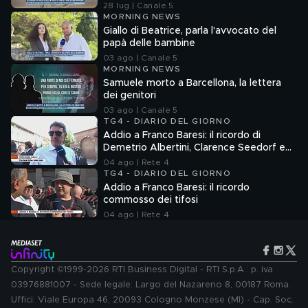
28 lug | Canale 5
MORNING NEWS
Giallo di Beatrice, parla l'avvocato del
papà delle bambine
03 ago | Canale 5
MORNING NEWS
Samuele morto a Barcellona, la lettera
dei genitori
03 ago | Canale 5
TG4 - DIARIO DEL GIORNO
Addio a Franco Baresi: il ricordo di
Demetrio Albertini, Clarence Seedorf e
Giovanni Galli
04 ago | Rete 4
TG4 - DIARIO DEL GIORNO
Addio a Franco Baresi: il ricordo
commosso dei tifosi
04 ago | Rete 4
Copyright ©1999-2026 RTI Business Digital - RTI S.p.A.: p. iva
03976881007 - Sede legale: Largo del Nazareno 8, 00187 Roma.
Uffici: Viale Europa 46, 20093 Cologno Monzese (MI) - Cap. Soc.