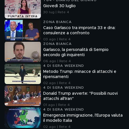
TG4 - DIARIO DEL GIORNO
Giovedì 30 luglio
30 lug | Rete 4
PUNTATA INTERA
ZONA BIANCA
Caso Garlasco tra impronta 33 e dna:
consulenze a confronto
03 ago | Rete 4
ZONA BIANCA
Garlasco, la personalità di Sempio
secondo gli inquirenti
06 ago | Rete 4
4 DI SERA WEEKEND
Metodo Trump: minacce di attacchi e
ripensamenti
02 ago | Rete 4
4 DI SERA WEEKEND
Donald Trump avverte: "Possibili nuovi
attacchi all'Iran"
01 ago | Rete 4
4 DI SERA WEEKEND
Emergenza immigrazione, l'Europa valuta
il modello Italia
02 ago | Rete 4