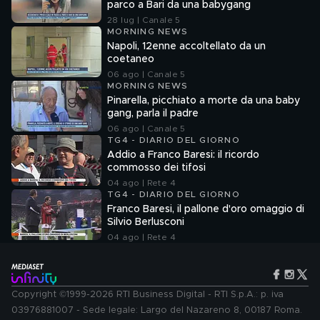
parco a Bari da una babygang
28 lug | Canale 5
MORNING NEWS
Napoli, 12enne accoltellato da un
coetaneo
06 ago | Canale 5
MORNING NEWS
Pinarella, picchiato a morte da una baby
gang, parla il padre
06 ago | Canale 5
TG4 - DIARIO DEL GIORNO
Addio a Franco Baresi: il ricordo
commosso dei tifosi
04 ago | Rete 4
TG4 - DIARIO DEL GIORNO
Franco Baresi, il pallone d'oro omaggio di
Silvio Berlusconi
04 ago | Rete 4
Copyright ©1999-2026 RTI Business Digital - RTI S.p.A.: p. iva
03976881007 - Sede legale: Largo del Nazareno 8, 00187 Roma.