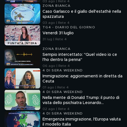
03 ago | Rete 4
ZONA BIANCA
Caso Garlasco e il giallo dell'estathè nella
spazzatura
03 ago | Rete 4
TG4 - DIARIO DEL GIORNO
Venerdì 31 luglio
31 lug | Rete 4
PUNTATA INTERA
ZONA BIANCA
Sempio intercettato: "Quel video io ce
l'ho dentro la penna"
06 ago | Rete 4
4 DI SERA WEEKEND
Immigrazione: aggiornamenti in diretta da
Ceuta
01 ago | Rete 4
4 DI SERA WEEKEND
Nella mente di Donald Trump: il punto di
vista dello psichiatra Leonardo
Mendolicchio
02 ago | Rete 4
4 DI SERA WEEKEND
Emergenza immigrazione, l'Europa valuta
il modello Italia