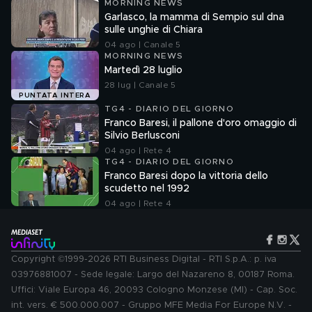
MORNING NEWS
Garlasco, la mamma di Sempio sul dna
sulle unghie di Chiara
04 ago | Canale 5
MORNING NEWS
Martedì 28 luglio
28 lug | Canale 5
PUNTATA INTERA
TG4 - DIARIO DEL GIORNO
Franco Baresi, il pallone d'oro omaggio di
Silvio Berlusconi
04 ago | Rete 4
TG4 - DIARIO DEL GIORNO
Franco Baresi dopo la vittoria dello
scudetto nel 1992
04 ago | Rete 4
Copyright ©1999-2026 RTI Business Digital - RTI S.p.A.: p. iva
03976881007 - Sede legale: Largo del Nazareno 8, 00187 Roma.
Uffici: Viale Europa 46, 20093 Cologno Monzese (MI) - Cap. Soc.
int. vers. € 500.000.007 - Gruppo MFE Media For Europe N.V. -