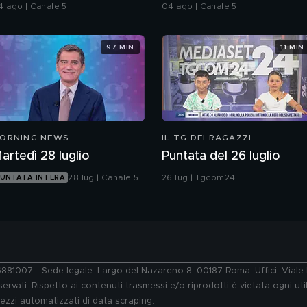
n moto
della ex e lo investe
4 ago | Canale 5
04 ago | Canale 5
97 MIN
11 MIN
ORNING NEWS
IL TG DEI RAGAZZI
artedì 28 luglio
Puntata del 26 luglio
28 lug | Canale 5
26 lug | Tgcom24
UNTATA INTERA
76881007 - Sede legale: Largo del Nazareno 8, 00187 Roma. Uffici: Vial
ervati. Rispetto ai contenuti trasmessi e/o riprodotti è vietata ogni uti
 mezzi automatizzati di data scraping.