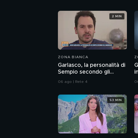
2 MIN
ZONA BIANCA
Z
Garlasco, la personalità di
G
Sempio secondo gli
i
inquirenti
p
06 ago | Rete 4
0
S
53 MIN