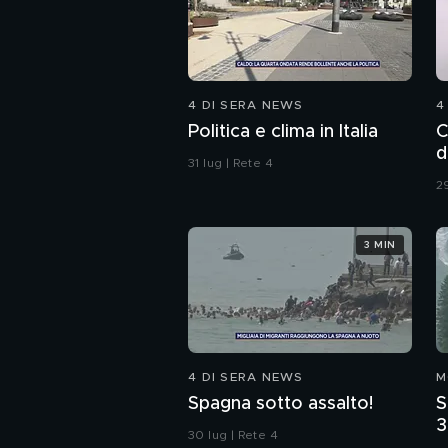
4 DI SERA NEWS
4
Politica e clima in Italia
C
d
31 lug | Rete 4
29
3 MIN
4 DI SERA NEWS
M
Spagna sotto assalto!
S
3
30 lug | Rete 4