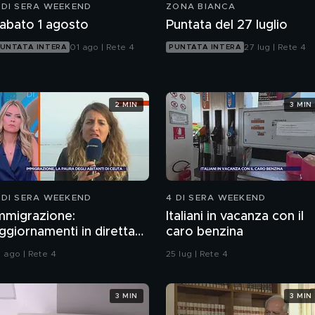
 DI SERA WEEKEND
ZONA BIANCA
abato 1 agosto
Puntata del 27 luglio
01 ago | Rete 4
27 lug | Rete 4
UNTATA INTERA
PUNTATA INTERA
2 MIN
3 MIN
 DI SERA WEEKEND
4 DI SERA WEEKEND
mmigrazione:
Italiani in vacanza con il
ggiornamenti in diretta
caro benzina
a Ceuta
1 ago | Rete 4
25 lug | Rete 4
3 MIN
3 MIN