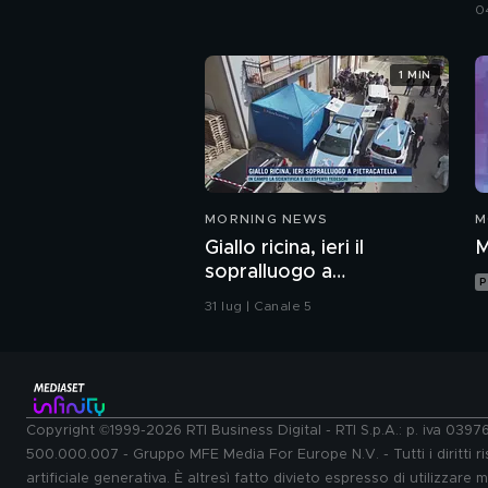
i
0
1 MIN
MORNING NEWS
M
Giallo ricina, ieri il
M
sopralluogo a
P
Piertacatella
31 lug | Canale 5
Copyright ©1999-2026 RTI Business Digital - RTI S.p.A.: p. iva 039
500.000.007 - Gruppo MFE Media For Europe N.V. - Tutti i diritti ris
artificiale generativa. È altresì fatto divieto espresso di utilizzare