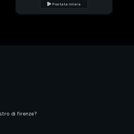
Bossetti
Puntata intera
Giuseppe Varani
chiede giustizia
La madre di Gabriele
Defilippi
La madre di Gloria
Rosboch
Gli amanti immorali
La triste sorte di
Natascia Meatta
stro di firenze?
Alessandro Popeo,
assassino per caso?