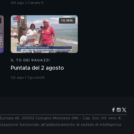
investito e ucciso
04 ago | Canale 5
10 MIN
IL TG DEI RAGAZZI
Puntata del 2 agosto
02 ago | Tgcom24
e Europa 46, 20093 Cologno Monzese (MI) - Cap. Soc. int. vers. €
lizzazione funzionale all'addestramento di sistemi di intelligenza