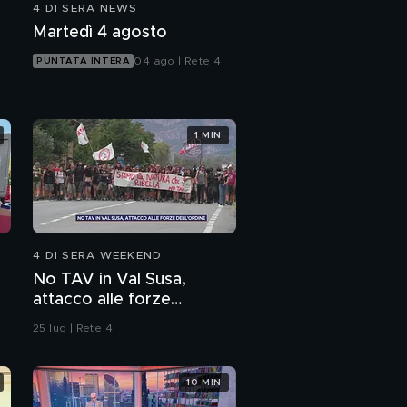
4 DI SERA NEWS
Il mostro di Firenze
Martedì 4 agosto
04 ago | Rete 4
PUNTATA INTERA
L'odissea di Pietro
Pacciani
1 MIN
Pietro Pacciani era
innocente?
PROSSIMO VIDEO
Scampato al mostro di
Firenze!
4 DI SERA WEEKEND
No TAV in Val Susa,
attacco alle forze
dell'ordine
25 lug | Rete 4
10 MIN