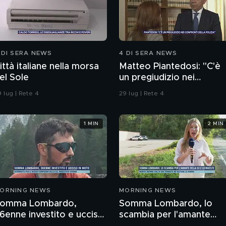
 DI SERA NEWS
4 DI SERA NEWS
ittà italiane nella morsa
Matteo Piantedosi: "C'è
el Sole
un pregiudizio nei
confronti della polizia"
 lug | Rete 4
29 lug | Rete 4
1 MIN
2 MIN
ORNING NEWS
MORNING NEWS
omma Lombardo,
Somma Lombardo, lo
6enne investito e ucciso
scambia per l'amante