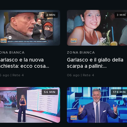
2 MIN
3 MIN
ONA BIANCA
ZONA BIANCA
arlasco e la nuova
Garlasco e il giallo della
nchiesta: ecco cosa
scarpa a pallini:
ensa il pool difensivo di
compatibile col piede di
6 ago | Rete 4
06 ago | Rete 4
empio
Sempio?
56 MIN
178 MIN