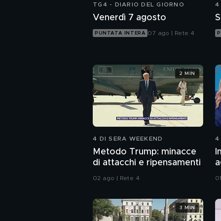
TG4 - DIARIO DEL GIORNO
4
Venerdì 7 agosto
S
07 ago | Rete 4
PUNTATA INTERA
P
2 MIN
4 DI SERA WEEKEND
4
Metodo Trump: minacce
I
di attacchi e ripensamenti
a
d
02 ago | Rete 4
0
3 MIN