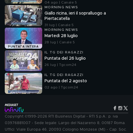
04 ago | Canale 5
MORNING NEWS
Giallo ricina, ieri il sopralluogo a
Piertacatella
31 lug | Canale 5
MORNING NEWS
Martedì 28 luglio
28 lug | Canale 5
PUNTATA INTERA
IL TG DEI RAGAZZI
Puntata del 26 luglio
26 lug | Tgcom24
IL TG DEI RAGAZZI
Puntata del 2 agosto
02 ago | Tgcom24
Copyright ©1999-2026 RTI Business Digital - RTI S.p.A.: p. iva
03976881007 - Sede legale: Largo del Nazareno 8, 00187 Roma.
Uffici: Viale Europa 46, 20093 Cologno Monzese (MI) - Cap. Soc.