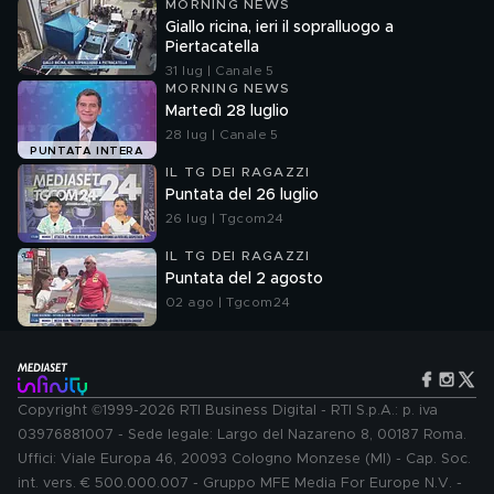
MORNING NEWS
Giallo ricina, ieri il sopralluogo a
Piertacatella
31 lug | Canale 5
MORNING NEWS
Martedì 28 luglio
28 lug | Canale 5
PUNTATA INTERA
IL TG DEI RAGAZZI
Puntata del 26 luglio
26 lug | Tgcom24
IL TG DEI RAGAZZI
Puntata del 2 agosto
02 ago | Tgcom24
Copyright ©1999-2026 RTI Business Digital - RTI S.p.A.: p. iva
03976881007 - Sede legale: Largo del Nazareno 8, 00187 Roma.
Uffici: Viale Europa 46, 20093 Cologno Monzese (MI) - Cap. Soc.
int. vers. € 500.000.007 - Gruppo MFE Media For Europe N.V. -