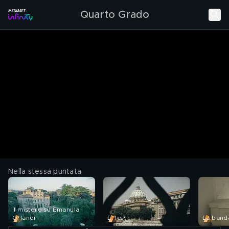
Quarto Grado
Nella stessa puntata
Il mistero su Emanula
Orlandi
E' lei?
La band