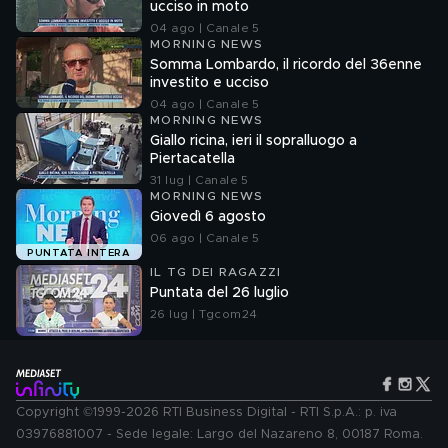
ucciso in moto
04 ago | Canale 5
MORNING NEWS
Somma Lombardo, il ricordo del 36enne
investito e ucciso
04 ago | Canale 5
MORNING NEWS
Giallo ricina, ieri il sopralluogo a
Piertacatella
31 lug | Canale 5
MORNING NEWS
Giovedì 6 agosto
06 ago | Canale 5
PUNTATA INTERA
IL TG DEI RAGAZZI
Puntata del 26 luglio
26 lug | Tgcom24
Copyright ©1999-2026 RTI Business Digital - RTI S.p.A.: p. iva
03976881007 - Sede legale: Largo del Nazareno 8, 00187 Roma.