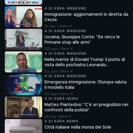
PUNTATA INTERA
4 DI SERA WEEKEND
Immigrazione: aggiornamenti in diretta da
Ceuta
01 ago | Rete 4
4 DI SERA WEEKEND
Ucraina, Giuseppe Conte: "Se vinco le
Primarie stop alle armi"
02 ago | Rete 4
4 DI SERA WEEKEND
Nella mente di Donald Trump: il punto di
vista dello psichiatra Leonardo
Mendolicchio
02 ago | Rete 4
4 DI SERA WEEKEND
Emergenza immigrazione, l'Europa valuta
il modello Italia
02 ago | Rete 4
4 DI SERA NEWS
Matteo Piantedosi: "C'è un pregiudizio nei
confronti della polizia"
29 lug | Rete 4
4 DI SERA NEWS
Città italiane nella morsa del Sole