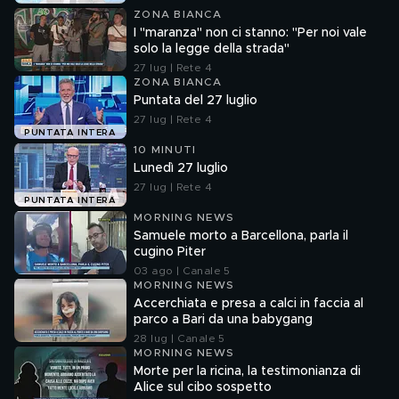
ZONA BIANCA
I "maranza" non ci stanno: "Per noi vale
solo la legge della strada"
27 lug | Rete 4
ZONA BIANCA
Puntata del 27 luglio
27 lug | Rete 4
PUNTATA INTERA
10 MINUTI
Lunedì 27 luglio
27 lug | Rete 4
PUNTATA INTERA
MORNING NEWS
Samuele morto a Barcellona, parla il
cugino Piter
03 ago | Canale 5
MORNING NEWS
Accerchiata e presa a calci in faccia al
parco a Bari da una babygang
28 lug | Canale 5
MORNING NEWS
Morte per la ricina, la testimonianza di
Alice sul cibo sospetto