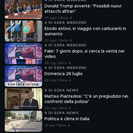
4 DI SERA WEEKEND
Donald Trump avverte: "Possibili nuovi
attacchi all'Iran"
01 ago | Rete 4
4 DI SERA WEEKEND
Esodo estivo, in viaggio con carburanti in
aumento
01 ago | Rete 4
4 DI SERA WEEKEND
Fakir: 7 giorni dopo, si cerca la verità nei
video
26 lug | Rete 4
4 DI SERA WEEKEND
Domenica 26 luglio
26 lug | Rete 4
PUNTATA INTERA
4 DI SERA NEWS
Matteo Piantedosi: "C'è un pregiudizio nei
confronti della polizia"
29 lug | Rete 4
4 DI SERA NEWS
Politica e clima in Italia
31 lug | Rete 4