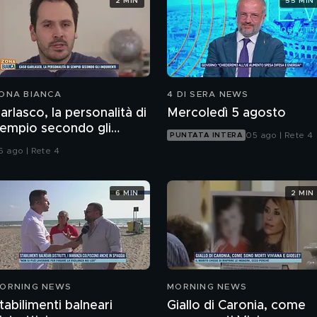
2 MIN
55 MIN
ONA BIANCA
4 DI SERA NEWS
arlasco, la personalità di
Mercoledì 5 agosto
empio secondo gli
05 ago | Rete 4
PUNTATA INTERA
nquirenti
6 ago | Rete 4
6 MIN
2 MIN
ORNING NEWS
MORNING NEWS
tabilimenti balneari
Giallo di Caronia, come