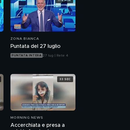
178 MIN
Le ferite di Liliana
Resinovich: una
torsione ha provocato
l'asfissia?
Liliana Resinovich è
stata aggredita prima
di morire?
ZONA BIANCA
Puntata del 27 luglio
Claudio Sterpin: "Liliana
Resinovich uccisa da
27 lug | Rete 4
PUNTATA INTERA
più persone e c'è un
regista"
Sit-in a Roma per
Emanuela Orlandi
33 SEC
Liliana Resinovich: il
giallo della telecamera
Liliana Resinovich e il
mistero del cellulare
MORNING NEWS
Accerchiata e presa a
Liliana Resinovich: il