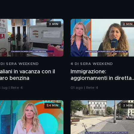
3 MIN
2 MIN
 DI SERA WEEKEND
4 DI SERA WEEKEND
taliani in vacanza con il
Immigrazione:
aro benzina
aggiornamenti in diretta
da Ceuta
 lug | Rete 4
01 ago | Rete 4
54 MIN
3 MIN