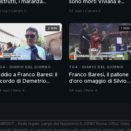
istrutti, i maranza
sono morti Viviana e
olpiscono anche in
Gioele?
8 lug | Canale 5
07 ago | Canale 5
piaggia
2 MIN
1 MIN
G4 - DIARIO DEL GIORNO
TG4 - DIARIO DEL GIORNO
ddio a Franco Baresi: il
Franco Baresi, il pallone
icordo di Demetrio
d'oro omaggio di Silvio
lbertini, Clarence
Berlusconi
4 ago | Rete 4
04 ago | Rete 4
eedorf e Giovanni Galli
76881007 - Sede legale: Largo del Nazareno 8, 00187 Roma. Uffici: Vial
ervati. Rispetto ai contenuti trasmessi e/o riprodotti è vietata ogni uti