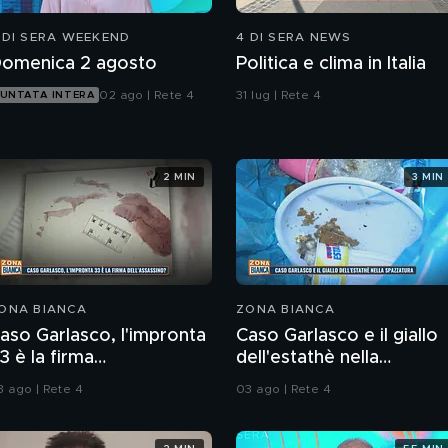
 DI SERA WEEKEND
4 DI SERA NEWS
omenica 2 agosto
Politica e clima in Italia
02 ago | Rete 4
31 lug | Rete 4
UNTATA INTERA
2 MIN
3 MIN
ONA BIANCA
ZONA BIANCA
aso Garlasco, l'impronta
Caso Garlasco e il giallo
3 è la firma
dell'estathè nella
ell'assassino?
spazzatura
3 ago | Rete 4
03 ago | Rete 4