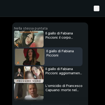
Nella stessa puntata
Il giallo di Fabiana
Piccioni: il corpo
carbonizzato in un
campo
Il giallo di Fabiana
Piccioni
Il giallo di Fabiana
Piccioni: aggiornamenti
sul caso
PROSSIMO VIDEO
L'omicidio di Francesco
Capuano: morte nel
garage
Il giallo di Francesco