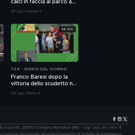
calci in faccia al parco a
marito e la cugina e i
Bari da una babygang
dubbi incrociati sulla
28 lug | Canale 5
morte di Lilly
48 SEC
TG4 - DIARIO DEL GIORNO
Franco Baresi dopo la
vittoria dello scudetto nel
1992
04 ago | Rete 4
e Europa 46, 20093 Cologno Monzese (MI) - Cap. Soc. int. vers. €
lizzazione funzionale all'addestramento di sistemi di intelligenza