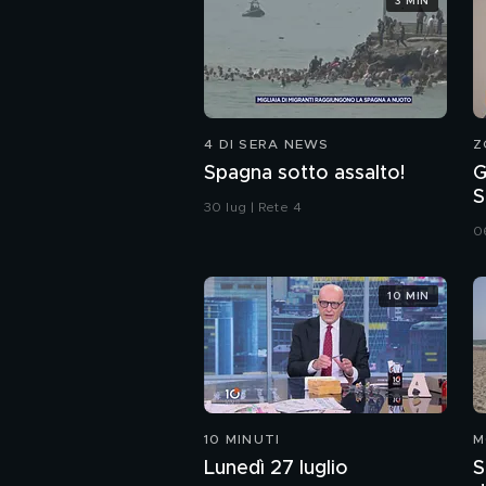
3 MIN
4 DI SERA NEWS
Z
Spagna sotto assalto!
G
S
30 lug | Rete 4
i
0
10 MIN
10 MINUTI
M
Lunedì 27 luglio
S