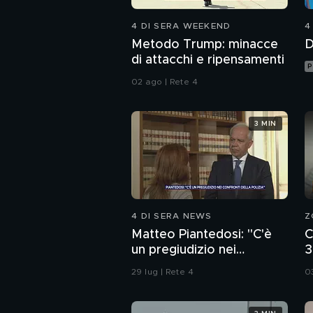
4 DI SERA WEEKEND
4
Metodo Trump: minacce
D
di attacchi e ripensamenti
P
02 ago | Rete 4
3 MIN
4 DI SERA NEWS
Z
Matteo Piantedosi: "C'è
C
un pregiudizio nei
3
confronti della polizia"
d
29 lug | Rete 4
0