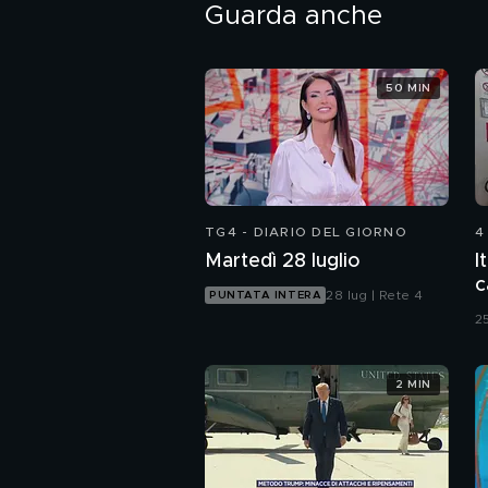
Guarda anche
50 MIN
TG4 - DIARIO DEL GIORNO
4
Martedì 28 luglio
I
c
28 lug | Rete 4
PUNTATA INTERA
25
2 MIN