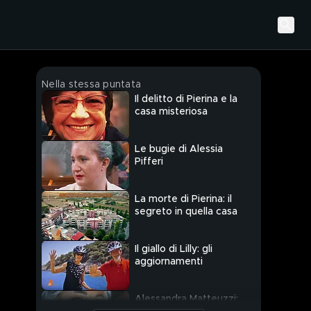
Nella stessa puntata
Il delitto di Pierina e la
casa misteriosa
Le bugie di Alessia
Pifferi
La morte di Pierina: il
segreto in quella casa
Il giallo di Lilly: gli
aggiornamenti
Alessandra Matteuzzi: