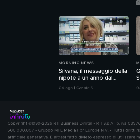
P
1 MIN
MORNING NEWS
M
Silvana, il messaggio della
G
nipote a un anno dal
S
delitto
u
04 ago | Canale 5
0
Copyright ©1999-2026 RTI Business Digital - RTI S.p.A.: p. iva 039
500.000.007 - Gruppo MFE Media For Europe N.V. - Tutti i diritti ris
artificiale generativa. È altresì fatto divieto espresso di utilizzare