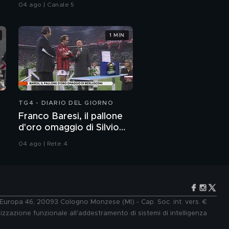
delitto.
04 ago | Canale 5
e le dichiarazioni della
mamma del calciatore
1 MIN
TG4 - DIARIO DEL GIORNO
Franco Baresi, il pallone
d'oro omaggio di Silvio
Berlusconi
04 ago | Rete 4
e Europa 46, 20093 Cologno Monzese (MI) - Cap. Soc. int. vers. €
lizzazione funzionale all'addestramento di sistemi di intelligenza