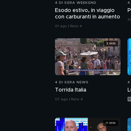
4 DI SERA WEEKEND
4
Esodo estivo, in viaggio
P
con carburanti in aumento
31
01 ago | Rete 4
3 MIN
4 DI SERA NEWS
4
Torrida Italia
L
07 ago | Rete 4
P
11 MIN