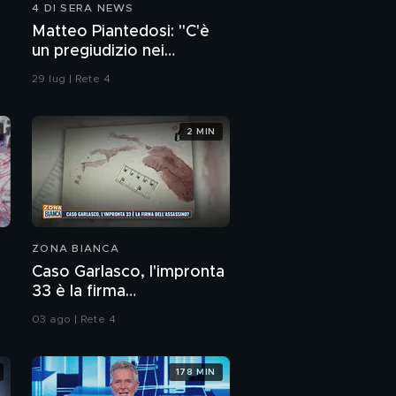
4 DI SERA NEWS
Alessia Pifferi: una
Matteo Piantedosi: "C'è
super perizia sulla sua
un pregiudizio nei
mente
confronti della polizia"
29 lug | Rete 4
Parla Viviana Pifferi, la
sorella di Alessia Pifferi
2 MIN
Gli audio di Alessia
Pifferi
Alessia Pifferi e la bella
vita: Diana era di
ZONA BIANCA
intralcio?
Caso Garlasco, l'impronta
Alessia Pifferi e le chat
33 è la firma
con gli amici di una
dell'assassino?
sera
03 ago | Rete 4
Alessia Pifferi:
l'incidente hot e il
178 MIN
viaggio alle Canarie