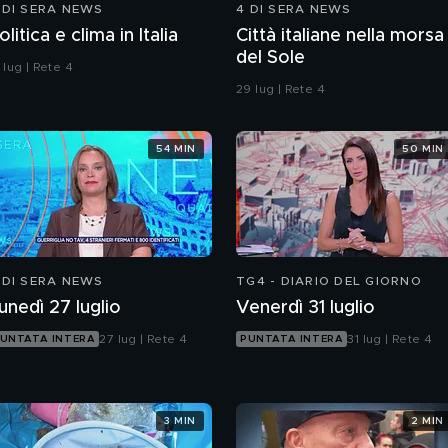
 DI SERA NEWS
4 DI SERA NEWS
olitica e clima in Italia
Città italiane nella morsa
del Sole
 lug | Rete 4
29 lug | Rete 4
54 MIN
50 MIN
 DI SERA NEWS
TG4 - DIARIO DEL GIORNO
unedì 27 luglio
Venerdì 31 luglio
27 lug | Rete 4
31 lug | Rete 4
UNTATA INTERA
PUNTATA INTERA
3 MIN
2 MIN