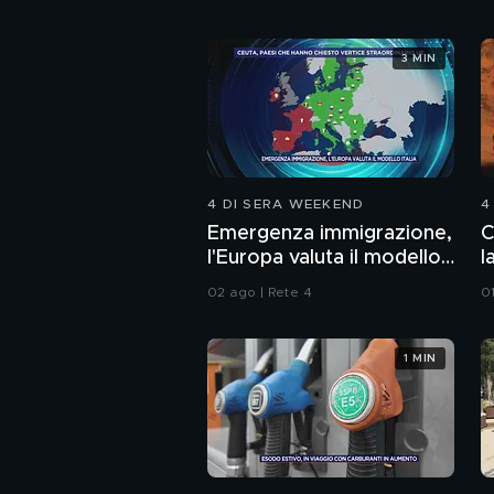
3 MIN
4 DI SERA WEEKEND
4
Emergenza immigrazione,
C
l'Europa valuta il modello
l
Italia
02 ago | Rete 4
0
1 MIN