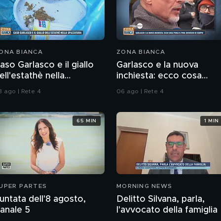
ONA BIANCA
ZONA BIANCA
aso Garlasco e il giallo
Garlasco e la nuova
ell'estathè nella
inchiesta: ecco cosa
pazzatura
pensa il pool difensivo di
3 ago | Rete 4
06 ago | Rete 4
Sempio
65 MIN
1 MIN
UPER PARTES
MORNING NEWS
untata dell'8 agosto,
Delitto Silvana, parla,
anale 5
l'avvocato della famiglia