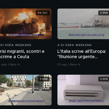
55 SEC
3 MIN
 DI SERA WEEKEND
4 DI SERA WEEKEND
risi migranti, scontri e
L'Italia scrive all'Europa:
acrime a Ceuta
"Riunione urgente
sull'immigrazione"
1 ago | Rete 4
01 ago | Rete 4
3 MIN
3 MIN