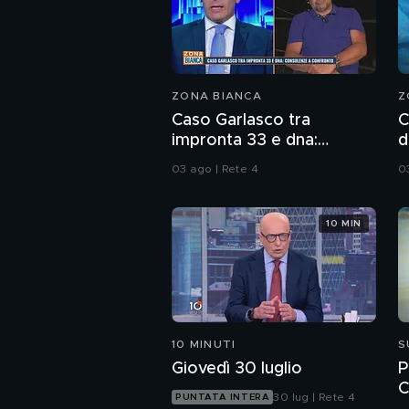
ZONA BIANCA
Z
Caso Garlasco tra
C
impronta 33 e dna:
d
consulenze a confronto
s
03 ago | Rete 4
0
10 MIN
10 MINUTI
S
Giovedì 30 luglio
P
C
30 lug | Rete 4
PUNTATA INTERA