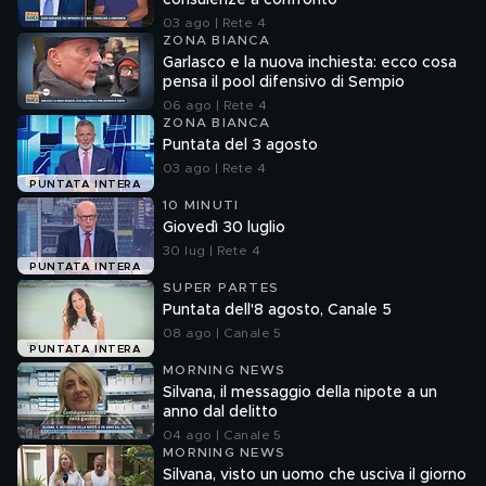
consulenze a confronto
03 ago | Rete 4
ZONA BIANCA
Garlasco e la nuova inchiesta: ecco cosa
pensa il pool difensivo di Sempio
06 ago | Rete 4
ZONA BIANCA
Puntata del 3 agosto
03 ago | Rete 4
PUNTATA INTERA
10 MINUTI
Giovedì 30 luglio
30 lug | Rete 4
PUNTATA INTERA
SUPER PARTES
Puntata dell'8 agosto, Canale 5
08 ago | Canale 5
PUNTATA INTERA
MORNING NEWS
Silvana, il messaggio della nipote a un
anno dal delitto
04 ago | Canale 5
MORNING NEWS
Silvana, visto un uomo che usciva il giorno