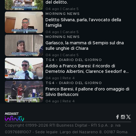
del delitto.
04 ago | Canale 5
MORNING NEWS
Delitto Silvana, parla, l'avvocato della
famiglia
04 ago | Canale 5
MORNING NEWS
Garlasco, la mamma di Sempio sul dna
sulle unghie di Chiara
04 ago | Canale 5
TG4 - DIARIO DEL GIORNO
Addio a Franco Baresi: il ricordo di
Demetrio Albertini, Clarence Seedorf e
Giovanni Galli
04 ago | Rete 4
TG4 - DIARIO DEL GIORNO
Franco Baresi, il pallone d'oro omaggio di
Silvio Berlusconi
04 ago | Rete 4
Copyright ©1999-2026 RTI Business Digital - RTI S.p.A.: p. iva
03976881007 - Sede legale: Largo del Nazareno 8, 00187 Roma.