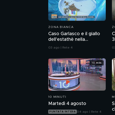
ZONA BIANCA
Z
Caso Garlasco e il giallo
C
dell'estathè nella
3
spazzatura
d
03 ago | Rete 4
0
10 MIN
10 MINUTI
M
Martedì 4 agosto
S
c
04 ago | Rete 4
PUNTATA INTERA