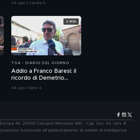
04 ago | Canale 5
Patrizia Nettis: le chat
con l'amico
2 MIN
TG4 - DIARIO DEL GIORNO
Addio a Franco Baresi: il
ricordo di Demetrio
Albertini, Clarence
04 ago | Rete 4
Seedorf e Giovanni Galli
e Europa 46, 20093 Cologno Monzese (MI) - Cap. Soc. int. vers. €
lizzazione funzionale all'addestramento di sistemi di intelligenza