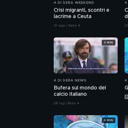
4 DI SERA WEEKEND
4
Crisi migranti, scontri e
C
lacrime a Ceuta
d
01 ago | Rete 4
29
3 MIN
4 DI SERA NEWS
4
Bufera sul mondo del
G
calcio italiano
P
28 lug | Rete 4
3 MIN