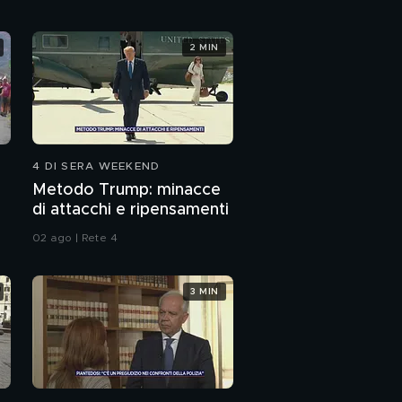
depistaggio
Il giallo di Pierina
2 MIN
Paganelli: gli strani
incidenti in Via del
Ciclamino
Il giallo di Saman: il
fratello rischia di
essere indagato
PROSSIMO VIDEO
4 DI SERA WEEKEND
Saman Abbas: nuovi
aggiornamenti
Metodo Trump: minacce
di attacchi e ripensamenti
Il giallo di Saman:
02 ago | Rete 4
cambia la posizione del
fratello
3 MIN
Il giallo di Saman: i
genitori chiamano il
fratello di Saman
Aggiornamenti
sull'attacco a Gaza