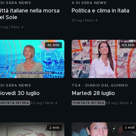
 DI SERA NEWS
4 DI SERA NEWS
ittà italiane nella morsa
Politica e clima in Italia
el Sole
31 lug | Rete 4
 lug | Rete 4
45 MIN
50 MIN
 DI SERA NEWS
TG4 - DIARIO DEL GIORNO
iovedì 30 luglio
Martedì 28 luglio
30 lug | Rete 4
28 lug | Rete 4
UNTATA INTERA
PUNTATA INTERA
2 MIN
3 MIN