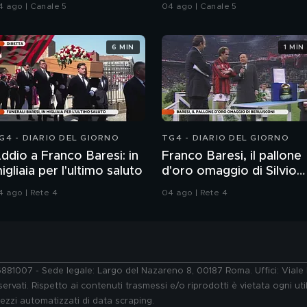
elitto.
delitto
4 ago | Canale 5
04 ago | Canale 5
6 MIN
1 MIN
G4 - DIARIO DEL GIORNO
TG4 - DIARIO DEL GIORNO
ddio a Franco Baresi: in
Franco Baresi, il pallone
igliaia per l'ultimo saluto
d'oro omaggio di Silvio
Berlusconi
4 ago | Rete 4
04 ago | Rete 4
76881007 - Sede legale: Largo del Nazareno 8, 00187 Roma. Uffici: Vial
ervati. Rispetto ai contenuti trasmessi e/o riprodotti è vietata ogni uti
 mezzi automatizzati di data scraping.