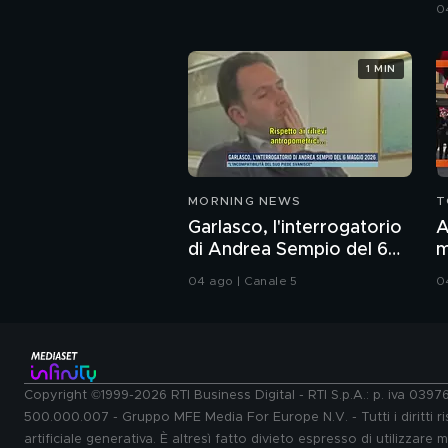
d
0
1 MIN
MORNING NEWS
T
Garlasco, l'interrogatorio
A
di Andrea Sempio del 6
m
maggio 2026
04 ago | Canale 5
0
Copyright ©1999-2026 RTI Business Digital - RTI S.p.A.: p. iva 039
500.000.007 - Gruppo MFE Media For Europe N.V. - Tutti i diritti ris
artificiale generativa. È altresì fatto divieto espresso di utilizzare