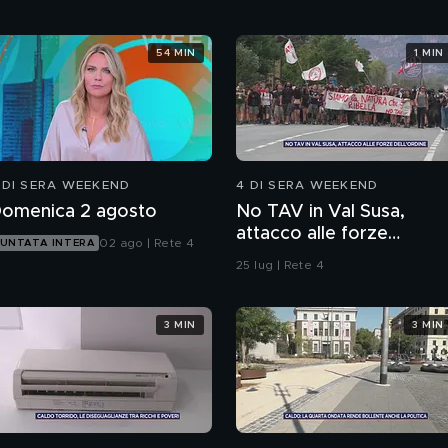
54 MIN
1 MIN
 DI SERA WEEKEND
4 DI SERA WEEKEND
omenica 2 agosto
No TAV in Val Susa,
attacco alle forze
02 ago | Rete 4
UNTATA INTERA
dell'ordine
25 lug | Rete 4
3 MIN
3 MIN