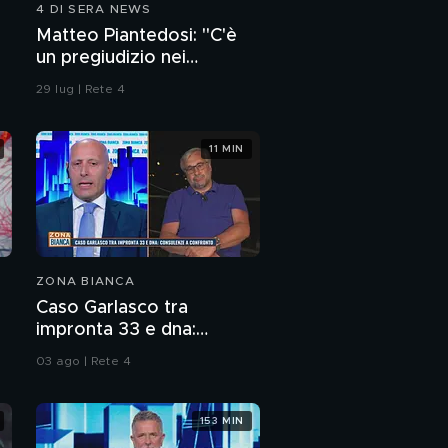
4 DI SERA NEWS
Alessia Pifferi e il giallo
Matteo Piantedosi: "C'è
della tata: a chi lasciava
un pregiudizio nei
Diana?
confronti della polizia"
29 lug | Rete 4
Alessia Pifferi: il giallo
della baby sitter
11 MIN
Alessia Pifferi: madre
immatura o abile
bugiarda?
Alessia Pifferi e il
sogno delle nozze:
ZONA BIANCA
Diana era un intralcio?
Caso Garlasco tra
Alice Neri: l'assassino è
impronta 33 e dna:
ancora libero?
consulenze a confronto
03 ago | Rete 4
Alice Neri accoltellata
al cuore: è stato
153 MIN
Hamma?