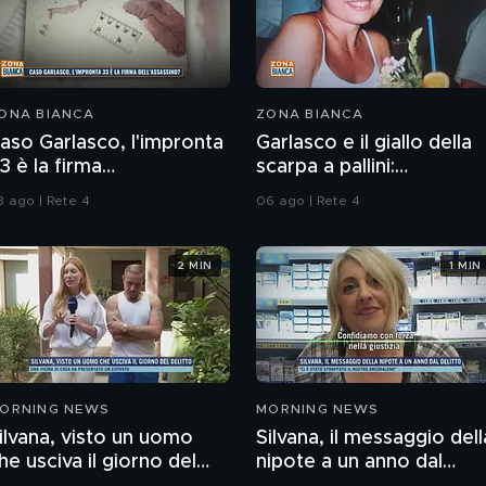
ONA BIANCA
ZONA BIANCA
aso Garlasco, l'impronta
Garlasco e il giallo della
3 è la firma
scarpa a pallini:
ell'assassino?
compatibile col piede di
3 ago | Rete 4
06 ago | Rete 4
Sempio?
2 MIN
1 MIN
ORNING NEWS
MORNING NEWS
ilvana, visto un uomo
Silvana, il messaggio dell
he usciva il giorno del
nipote a un anno dal