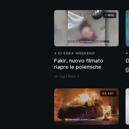
1 MIN
4 DI SERA WEEKEND
4
Fakir, nuovo filmato
D
riapre le polemiche
P
25 lug | Rete 4
55 SEC