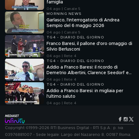
famiglia
04 ago | Canale 5
MORNING NEWS
Garlasco, l'interrogatorio di Andrea
Sempio del 6 maggio 2026
04 ago | Canale 5
TG4 - DIARIO DEL GIORNO
Franco Baresi, il pallone d'oro omaggio di
Silvio Berlusconi
04 ago | Rete 4
TG4 - DIARIO DEL GIORNO
Addio a Franco Baresi: il ricordo di
Demetrio Albertini, Clarence Seedorf e
Giovanni Galli
04 ago | Rete 4
TG4 - DIARIO DEL GIORNO
Addio a Franco Baresi: in migliaia per
l'ultimo saluto
04 ago | Rete 4
Copyright ©1999-2026 RTI Business Digital - RTI S.p.A.: p. iva
03976881007 - Sede legale: Largo del Nazareno 8, 00187 Roma.