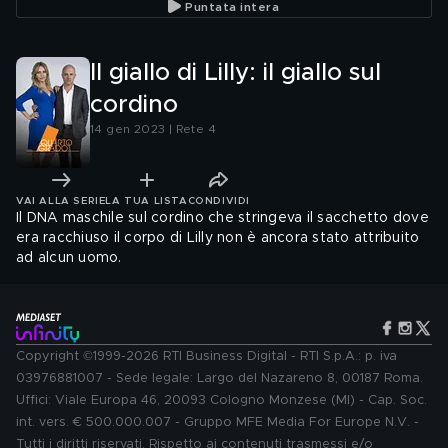
Puntata intera
Il giallo di Lilly: il giallo sul
cordino
14 gen 2023 | Rete 4
VAI ALLA SERIE
LA TUA LISTA
CONDIVIDI
Il DNA maschile sul cordino che stringeva il sacchetto dove
era racchiuso il corpo di Lilly non è ancora stato attribuito
ad alcun uomo.
Copyright ©1999-2026 RTI Business Digital - RTI S.p.A.: p. iva
03976881007 - Sede legale: Largo del Nazareno 8, 00187 Roma.
Uffici: Viale Europa 46, 20093 Cologno Monzese (MI) - Cap. Soc.
int. vers. € 500.000.007 - Gruppo MFE Media For Europe N.V. -
Tutti i diritti riservati. Rispetto ai contenuti trasmessi e/o