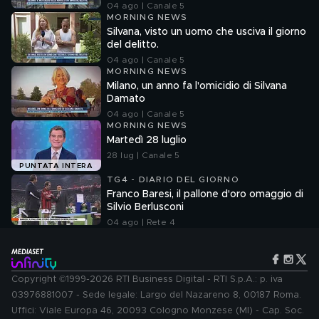
04 ago | Canale 5
MORNING NEWS
Silvana, visto un uomo che usciva il giorno
del delitto.
04 ago | Canale 5
MORNING NEWS
Milano, un anno fa l'omicidio di Silvana
Damato
04 ago | Canale 5
MORNING NEWS
Martedì 28 luglio
28 lug | Canale 5
PUNTATA INTERA
TG4 - DIARIO DEL GIORNO
Franco Baresi, il pallone d'oro omaggio di
Silvio Berlusconi
04 ago | Rete 4
Copyright ©1999-2026 RTI Business Digital - RTI S.p.A.: p. iva
03976881007 - Sede legale: Largo del Nazareno 8, 00187 Roma.
Uffici: Viale Europa 46, 20093 Cologno Monzese (MI) - Cap. Soc.