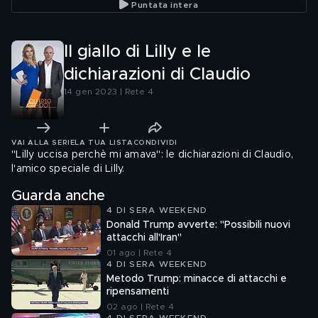
Puntata intera
Il giallo di Lilly e le
dichiarazioni di Claudio
14 gen 2023 | Rete 4
VAI ALLA SERIE
LA TUA LISTA
CONDIVIDI
"Lilly uccisa perchè mi amava": le dichiarazioni di Claudio,
l'amico speciale di Lilly.
Guarda anche
4 DI SERA WEEKEND
Donald Trump avverte: "Possibili nuovi
attacchi all'Iran"
01 ago | Rete 4
4 DI SERA WEEKEND
Metodo Trump: minacce di attacchi e
ripensamenti
02 ago | Rete 4