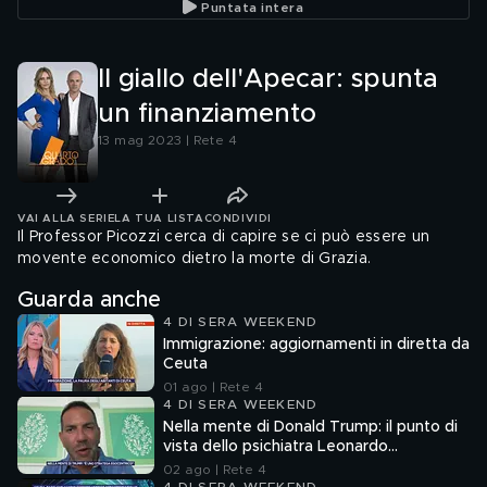
Puntata intera
Il giallo dell'Apecar: spunta
un finanziamento
13 mag 2023 | Rete 4
VAI ALLA SERIE
LA TUA LISTA
CONDIVIDI
Il Professor Picozzi cerca di capire se ci può essere un
movente economico dietro la morte di Grazia.
Guarda anche
4 DI SERA WEEKEND
Immigrazione: aggiornamenti in diretta da
Ceuta
01 ago | Rete 4
4 DI SERA WEEKEND
Nella mente di Donald Trump: il punto di
vista dello psichiatra Leonardo
Mendolicchio
02 ago | Rete 4