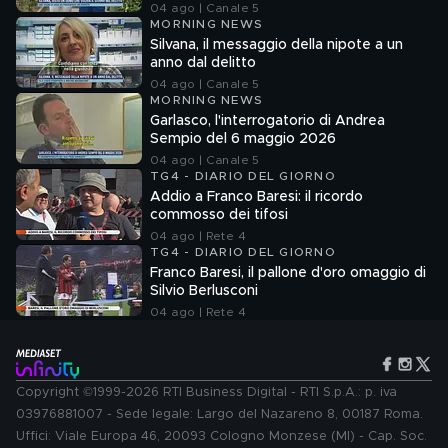
04 ago | Canale 5
MORNING NEWS
Silvana, il messaggio della nipote a un
anno dal delitto
04 ago | Canale 5
MORNING NEWS
Garlasco, l'interrogatorio di Andrea
Sempio del 6 maggio 2026
04 ago | Canale 5
TG4 - DIARIO DEL GIORNO
Addio a Franco Baresi: il ricordo
commosso dei tifosi
04 ago | Rete 4
TG4 - DIARIO DEL GIORNO
Franco Baresi, il pallone d'oro omaggio di
Silvio Berlusconi
04 ago | Rete 4
Copyright ©1999-2026 RTI Business Digital - RTI S.p.A.: p. iva
03976881007 - Sede legale: Largo del Nazareno 8, 00187 Roma.
Uffici: Viale Europa 46, 20093 Cologno Monzese (MI) - Cap. Soc.