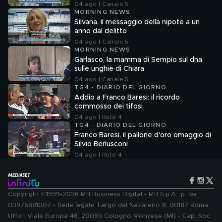
04 ago | Canale 5
MORNING NEWS
Silvana, il messaggio della nipote a un
anno dal delitto
04 ago | Canale 5
MORNING NEWS
Garlasco, la mamma di Sempio sul dna
sulle unghie di Chiara
04 ago | Canale 5
TG4 - DIARIO DEL GIORNO
Addio a Franco Baresi: il ricordo
commosso dei tifosi
04 ago | Rete 4
TG4 - DIARIO DEL GIORNO
Franco Baresi, il pallone d'oro omaggio di
Silvio Berlusconi
04 ago | Rete 4
Copyright ©1999-2026 RTI Business Digital - RTI S.p.A.: p. iva
03976881007 - Sede legale: Largo del Nazareno 8, 00187 Roma.
Uffici: Viale Europa 46, 20093 Cologno Monzese (MI) - Cap. Soc.