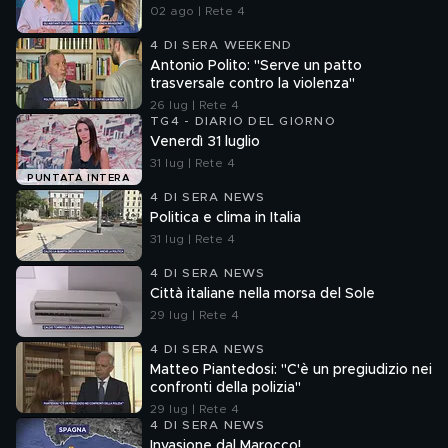
02 ago | Rete 4
4 DI SERA WEEKEND
Antonio Polito: "Serve un patto
trasversale contro la violenza"
26 lug | Rete 4
TG4 - DIARIO DEL GIORNO
Venerdì 31 luglio
31 lug | Rete 4
PUNTATA INTERA
4 DI SERA NEWS
Politica e clima in Italia
31 lug | Rete 4
4 DI SERA NEWS
Città italiane nella morsa del Sole
29 lug | Rete 4
4 DI SERA NEWS
Matteo Piantedosi: "C'è un pregiudizio nei
confronti della polizia"
29 lug | Rete 4
4 DI SERA NEWS
Invasione dal Marocco!