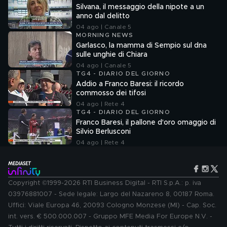
Silvana, il messaggio della nipote a un
anno dal delitto
04 ago | Canale 5
MORNING NEWS
Garlasco, la mamma di Sempio sul dna
sulle unghie di Chiara
04 ago | Canale 5
TG4 - DIARIO DEL GIORNO
Addio a Franco Baresi: il ricordo
commosso dei tifosi
04 ago | Rete 4
TG4 - DIARIO DEL GIORNO
Franco Baresi, il pallone d'oro omaggio di
Silvio Berlusconi
04 ago | Rete 4
Copyright ©1999-2026 RTI Business Digital - RTI S.p.A.: p. iva
03976881007 - Sede legale: Largo del Nazareno 8, 00187 Roma.
Uffici: Viale Europa 46, 20093 Cologno Monzese (MI) - Cap. Soc.
int. vers. € 500.000.007 - Gruppo MFE Media For Europe N.V. -