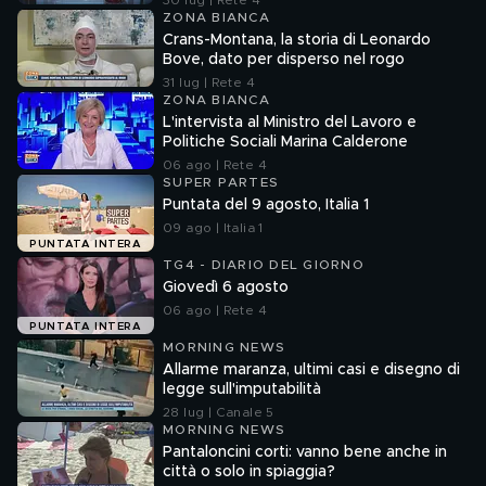
30 lug | Rete 4
ZONA BIANCA
Crans-Montana, la storia di Leonardo
Bove, dato per disperso nel rogo
31 lug | Rete 4
ZONA BIANCA
L'intervista al Ministro del Lavoro e
Politiche Sociali Marina Calderone
06 ago | Rete 4
SUPER PARTES
Puntata del 9 agosto, Italia 1
09 ago | Italia 1
PUNTATA INTERA
TG4 - DIARIO DEL GIORNO
Giovedì 6 agosto
06 ago | Rete 4
PUNTATA INTERA
MORNING NEWS
Allarme maranza, ultimi casi e disegno di
legge sull'imputabilità
28 lug | Canale 5
MORNING NEWS
Pantaloncini corti: vanno bene anche in
città o solo in spiaggia?