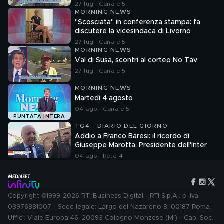
27 lug | Canale 5
MORNING NEWS
"Scosciata" in conferenza stampa: fa
discutere la vicesindaca di Livorno
27 lug | Canale 5
MORNING NEWS
Val di Susa, scontri al corteo No Tav
27 lug | Canale 5
MORNING NEWS
Martedì 4 agosto
04 ago | Canale 5
PUNTATA INTERA
TG4 - DIARIO DEL GIORNO
Addio a Franco Baresi: il ricordo di
Giuseppe Marotta, Presidente dell'Inter
04 ago | Rete 4
Copyright ©1999-2026 RTI Business Digital - RTI S.p.A.: p. iva
03976881007 - Sede legale: Largo del Nazareno 8, 00187 Roma.
Uffici: Viale Europa 46, 20093 Cologno Monzese (MI) - Cap. Soc.