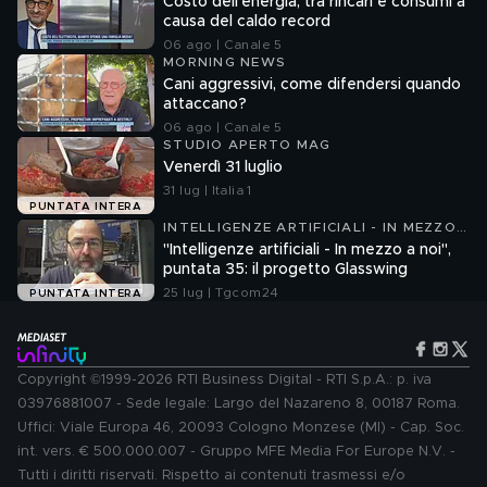
Costo dell'energia, tra rincari e consumi a
causa del caldo record
06 ago | Canale 5
MORNING NEWS
Cani aggressivi, come difendersi quando
attaccano?
06 ago | Canale 5
STUDIO APERTO MAG
Venerdì 31 luglio
31 lug | Italia 1
PUNTATA INTERA
INTELLIGENZE ARTIFICIALI - IN MEZZO
A NOI
"Intelligenze artificiali - In mezzo a noi",
puntata 35: il progetto Glasswing
25 lug | Tgcom24
PUNTATA INTERA
Copyright ©1999-2026 RTI Business Digital - RTI S.p.A.: p. iva
03976881007 - Sede legale: Largo del Nazareno 8, 00187 Roma.
Uffici: Viale Europa 46, 20093 Cologno Monzese (MI) - Cap. Soc.
int. vers. € 500.000.007 - Gruppo MFE Media For Europe N.V. -
Tutti i diritti riservati. Rispetto ai contenuti trasmessi e/o