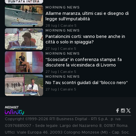
PUNTATA INTERA
MORNING NEWS
Allarme maranza, ultimi casi e disegno di
legge sull'imputabilità
28 lug | Canale 5
MORNING NEWS
Pantaloncini corti: vanno bene anche in
città o solo in spiaggia?
27 lug | Canale 5
MORNING NEWS
"Scosciata" in conferenza stampa: fa
discutere la vicesindaca di Livorno
27 lug | Canale 5
MORNING NEWS
No Tav, scontri guidati dal "blocco nero"
27 lug | Canale 5
Copyright ©1999-2026 RTI Business Digital - RTI S.p.A.: p. iva
03976881007 - Sede legale: Largo del Nazareno 8, 00187 Roma.
Uffici: Viale Europa 46, 20093 Cologno Monzese (MI) - Cap. Soc.