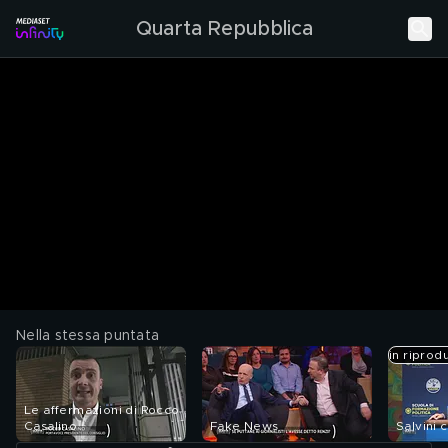
Quarta Repubblica
Nella stessa puntata
in riprod
Le affermazioni di Rocco
Casalino
Fake News
Salvini c