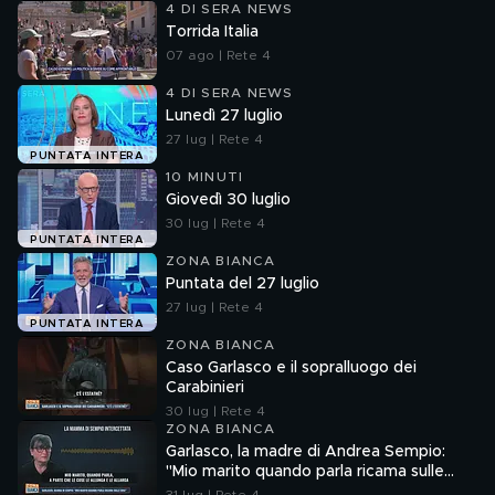
4 DI SERA NEWS
Torrida Italia
07 ago | Rete 4
4 DI SERA NEWS
Lunedì 27 luglio
27 lug | Rete 4
PUNTATA INTERA
10 MINUTI
Giovedì 30 luglio
30 lug | Rete 4
PUNTATA INTERA
ZONA BIANCA
Puntata del 27 luglio
27 lug | Rete 4
PUNTATA INTERA
ZONA BIANCA
Caso Garlasco e il sopralluogo dei
Carabinieri
30 lug | Rete 4
ZONA BIANCA
Garlasco, la madre di Andrea Sempio:
"Mio marito quando parla ricama sulle
cose"