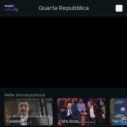
Quarta Repubblica
Nella stessa puntata
Le affermazioni di Rocco
Casalino
Fake News
Salvini c