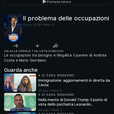
Puntata intera
Il problema delle occupazioni
12 nov 2018 | Rete 4
VAI ALLA SERIE
LA TUA LISTA
CONDIVIDI
Le occupazioni tra bisogno e illegalità: il parere di Andrea
Costa e Mario Giordano.
Guarda anche
4 DI SERA WEEKEND
Immigrazione: aggiornamenti in diretta da
Ceuta
01 ago | Rete 4
4 DI SERA WEEKEND
Nella mente di Donald Trump: il punto di
vista dello psichiatra Leonardo
Mendolicchio
02 ago | Rete 4