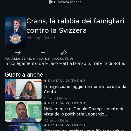
Puntata intera
Crans, la rabbia dei famigliari
contro la Svizzera
04 mag | Rete 4
VAI ALLA SERIE
LA TUA LISTA
CONDIVIDI
In collegamento da Milano Mattia Donadio, fratello di Sofia.
Guarda anche
4 DI SERA WEEKEND
Immigrazione: aggiornamenti in diretta da
Ceuta
01 ago | Rete 4
4 DI SERA WEEKEND
Nella mente di Donald Trump: il punto di
vista dello psichiatra Leonardo
Mendolicchio
02 ago | Rete 4
4 DI SERA WEEKEND