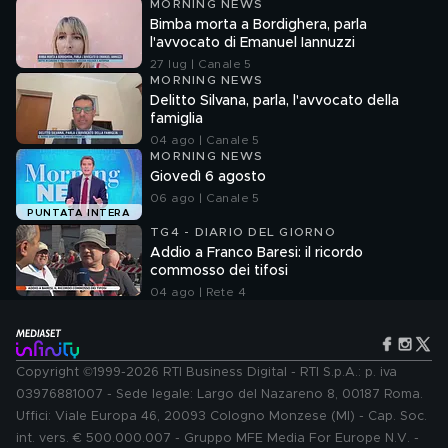
MORNING NEWS
Bimba morta a Bordighera, parla
l'avvocato di Emanuel Iannuzzi
27 lug | Canale 5
MORNING NEWS
Delitto Silvana, parla, l'avvocato della
famiglia
04 ago | Canale 5
MORNING NEWS
Giovedì 6 agosto
06 ago | Canale 5
PUNTATA INTERA
TG4 - DIARIO DEL GIORNO
Addio a Franco Baresi: il ricordo
commosso dei tifosi
04 ago | Rete 4
Copyright ©1999-2026 RTI Business Digital - RTI S.p.A.: p. iva
03976881007 - Sede legale: Largo del Nazareno 8, 00187 Roma.
Uffici: Viale Europa 46, 20093 Cologno Monzese (MI) - Cap. Soc.
int. vers. € 500.000.007 - Gruppo MFE Media For Europe N.V. -