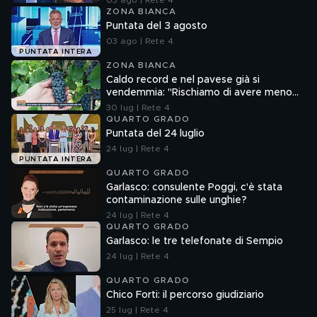
03 ago | Rete 4
ZONA BIANCA
Puntata del 3 agosto
03 ago | Rete 4
PUNTATA INTERA
ZONA BIANCA
Caldo record e nel pavese già si
vendemmia: "Rischiamo di avere meno
vino"
30 lug | Rete 4
QUARTO GRADO
Puntata del 24 luglio
24 lug | Rete 4
PUNTATA INTERA
QUARTO GRADO
Garlasco: consulente Poggi, c'è stata
contaminazione sulle unghie?
24 lug | Rete 4
QUARTO GRADO
Garlasco: le tre telefonate di Sempio
24 lug | Rete 4
QUARTO GRADO
Chico Forti: il percorso giudiziario
25 lug | Rete 4