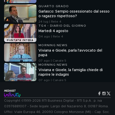
QUARTO GRADO
Garlasco: Sempio ossessionato dal sesso
o ragazzo rispettoso?
24 lug | Rete 4
TG4 - DIARIO DEL GIORNO
Martedì 4 agosto
04 ago | Rete 4
PUNTATA INTERA
MORNING NEWS
Viviana e Gioele, parla l'avvocato del
papà
07 ago | Canale 5
MORNING NEWS
Viviana e Gioele, la famiglia chiede di
riaprire le indagini
07 ago | Canale 5
Copyright ©1999-2026 RTI Business Digital - RTI S.p.A.: p. iva
03976881007 - Sede legale: Largo del Nazareno 8, 00187 Roma.
Uffici: Viale Europa 46, 20093 Cologno Monzese (MI) - Cap. Soc.