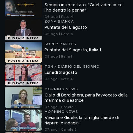
Sempio intercettato: "Quel video io ce
l'ho dentro la penna"
06 ago | Rete 4
ZONA BIANCA
Puntata del 6 agosto
06 ago | Rete 4
PUNTATA INTERA
SUPER PARTES
Puntata del 9 agosto, Italia 1
09 ago | Italia 1
PUNTATA INTERA
TG4 - DIARIO DEL GIORNO
Lunedì 3 agosto
03 ago | Rete 4
PUNTATA INTERA
MORNING NEWS
Giallo di Bordighera, parla l'avvocato della
mamma di Beatrice
07 ago | Canale 5
MORNING NEWS
Viviana e Gioele, la famiglia chiede di
riaprire le indagini
07 ago | Canale 5