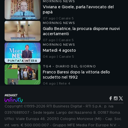
MORNING NEWS
Viviana e Gioele, parla l'avvocato del
papà
07 ago | Canale 5
MORNING NEWS
Giallo Beatrice, la procura dispone nuovi
accertamenti
07 ago | Canale 5
MORNING NEWS
Martedì 4 agosto
04 ago | Canale 5
PUNTATA INTERA
TG4 - DIARIO DEL GIORNO
Franco Baresi dopo la vittoria dello
scudetto nel 1992
04 ago | Rete 4
Copyright ©1999-2026 RTI Business Digital - RTI S.p.A.: p. iva
03976881007 - Sede legale: Largo del Nazareno 8, 00187 Roma.
Uffici: Viale Europa 46, 20093 Cologno Monzese (MI) - Cap. Soc.
int. vers. € 500.000.007 - Gruppo MFE Media For Europe N.V. -