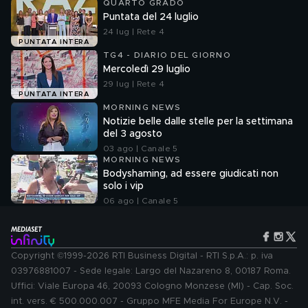
QUARTO GRADO
Puntata del 24 luglio
24 lug | Rete 4
PUNTATA INTERA
TG4 - DIARIO DEL GIORNO
Mercoledì 29 luglio
29 lug | Rete 4
PUNTATA INTERA
MORNING NEWS
Notizie belle dalle stelle per la settimana
del 3 agosto
03 ago | Canale 5
MORNING NEWS
Bodyshaming, ad essere giudicati non
solo i vip
06 ago | Canale 5
Copyright ©1999-2026 RTI Business Digital - RTI S.p.A.: p. iva
03976881007 - Sede legale: Largo del Nazareno 8, 00187 Roma.
Uffici: Viale Europa 46, 20093 Cologno Monzese (MI) - Cap. Soc.
int. vers. € 500.000.007 - Gruppo MFE Media For Europe N.V. -