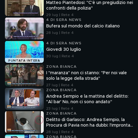
Matteo Piantedosi: "C'è un pregiudizio nei
confronti della polizia"
29 lug | Rete 4
4 DI SERA NEWS
Bufera sul mondo del calcio italiano
28 lug | Rete 4
4 DI SERA NEWS
Giovedì 30 luglio
30 lug | Rete 4
PUNTATA INTERA
ZONA BIANCA
I "maranza" non ci stanno: "Per noi vale
solo la legge della strada"
27 lug | Rete 4
ZONA BIANCA
Andrea Sempio e la mattina del delitto:
"Al bar' No, non ci sono andato"
23 lug | Rete 4
ZONA BIANCA
Delitto di Garlasco: Andrea Sempio, la
Procura di Pavia non ha dubbi: l'impronta
33 è la pistola fumante
28 lug | Rete 4
ZONA BIANCA