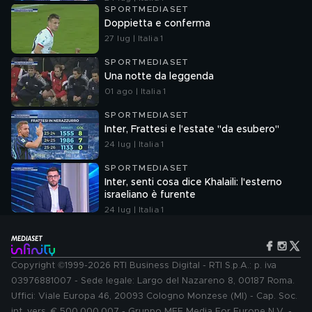
SPORTMEDIASET
Doppietta e conferma
27 lug | Italia 1
SPORTMEDIASET
Una notte da leggenda
01 ago | Italia 1
SPORTMEDIASET
Inter, Frattesi e l'estate "da esubero"
24 lug | Italia 1
SPORTMEDIASET
Inter, senti cosa dice Khalaili: l'esterno
israeliano è furente
24 lug | Italia 1
Copyright ©1999-2026 RTI Business Digital - RTI S.p.A.: p. iva
03976881007 - Sede legale: Largo del Nazareno 8, 00187 Roma.
Uffici: Viale Europa 46, 20093 Cologno Monzese (MI) - Cap. Soc.
int. vers. € 500.000.007 - Gruppo MFE Media For Europe N.V. -