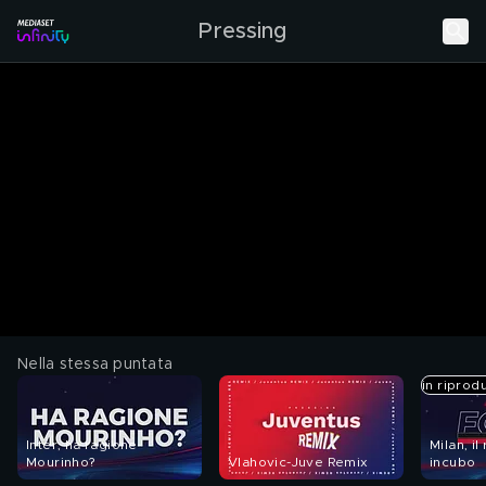
Pressing
Nella stessa puntata
in riprod
Inter, ha ragione
Milan, il
Mourinho?
Vlahovic-Juve Remix
incubo