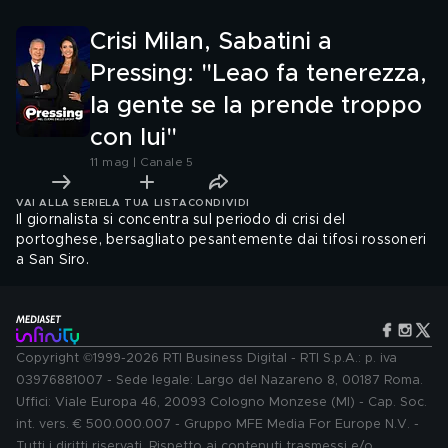
Crisi Milan, Sabatini a
Pressing: "Leao fa tenerezza,
la gente se la prende troppo
con lui"
11 mag | Canale 5
VAI ALLA SERIE
LA TUA LISTA
CONDIVIDI
Il giornalista si concentra sul periodo di crisi del
portoghese, bersagliato pesantemente dai tifosi rossoneri
a San Siro.
Copyright ©1999-2026 RTI Business Digital - RTI S.p.A.: p. iva
03976881007 - Sede legale: Largo del Nazareno 8, 00187 Roma.
Uffici: Viale Europa 46, 20093 Cologno Monzese (MI) - Cap. Soc.
int. vers. € 500.000.007 - Gruppo MFE Media For Europe N.V. -
Tutti i diritti riservati. Rispetto ai contenuti trasmessi e/o