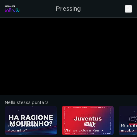
Pressing
Nella stessa puntata
Inter, ha ragione
Milan, il
Mourinho?
Vlahovic-Juve Remix
incubo