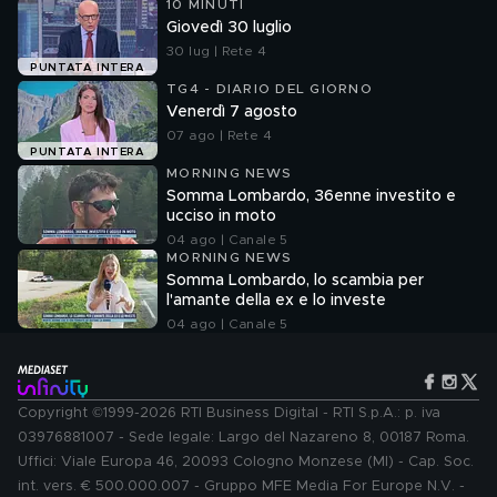
10 MINUTI
Giovedì 30 luglio
30 lug | Rete 4
PUNTATA INTERA
TG4 - DIARIO DEL GIORNO
Venerdì 7 agosto
07 ago | Rete 4
PUNTATA INTERA
MORNING NEWS
Somma Lombardo, 36enne investito e
ucciso in moto
04 ago | Canale 5
MORNING NEWS
Somma Lombardo, lo scambia per
l'amante della ex e lo investe
04 ago | Canale 5
Copyright ©1999-2026 RTI Business Digital - RTI S.p.A.: p. iva
03976881007 - Sede legale: Largo del Nazareno 8, 00187 Roma.
Uffici: Viale Europa 46, 20093 Cologno Monzese (MI) - Cap. Soc.
int. vers. € 500.000.007 - Gruppo MFE Media For Europe N.V. -