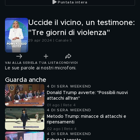
Puntata intera
Uccide il vicino, un testimone:
"Tre giorni di violenza"
29 apr 2024 | Canale 5
VAI ALLA SERIE
LA TUA LISTA
CONDIVIDI
Le sue parole ai nostri microfoni.
Guarda anche
4 DI SERA WEEKEND
Donald Trump avverte: "Possibili nuovi
attacchi all'Iran"
01 ago | Rete 4
4 DI SERA WEEKEND
Metodo Trump: minacce di attacchi e
ripensamenti
02 ago | Rete 4
4 DI SERA WEEKEND