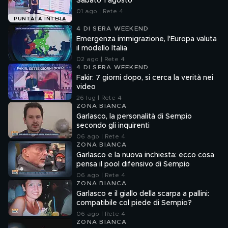
Sabato 1 agosto
01 ago | Rete 4
PUNTATA INTERA
4 DI SERA WEEKEND
Emergenza immigrazione, l'Europa valuta
il modello Italia
02 ago | Rete 4
4 DI SERA WEEKEND
Fakir: 7 giorni dopo, si cerca la verità nei
video
26 lug | Rete 4
ZONA BIANCA
Garlasco, la personalità di Sempio
secondo gli inquirenti
06 ago | Rete 4
ZONA BIANCA
Garlasco e la nuova inchiesta: ecco cosa
pensa il pool difensivo di Sempio
06 ago | Rete 4
ZONA BIANCA
Garlasco e il giallo della scarpa a pallini:
compatibile col piede di Sempio?
06 ago | Rete 4
ZONA BIANCA