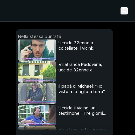
Nella stessa puntata
Uccide 32enne a
coltellate, i vicini:
"Girava armato da
giorni"
Villafranca Padovana,
uccide 32enne a
coltellate
Il papà di Michael: "Ho
visto mio figlio a terra"
Uccide il vicino, un
testimone: "Tre giorni
di violenza"
Va a trovare la suocera