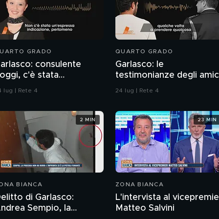
UARTO GRADO
QUARTO GRADO
arlasco: consulente
Garlasco: le
oggi, c'è stata
testimonianze degli amic
ontaminazione sulle
di Marco Poggi
 lug | Rete 4
24 lug | Rete 4
nghie?
2 MIN
23 MIN
ONA BIANCA
ZONA BIANCA
elitto di Garlasco:
L'intervista al vicepremie
rea Sempio, la
Matteo Salvini