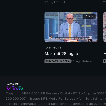
della strada"
P
27 lug | Rete 4
28
d
p
10 MIN
10 MINUTI
T
Martedì 28 luglio
M
28 lug | Rete 4
PUNTATA INTERA
P
Copyright ©1999-2026 RTI Business Digital - RTI S.p.A.: p. iva 039
500.000.007 - Gruppo MFE Media For Europe N.V. - Tutti i diritti ris
artificiale generativa. È altresì fatto divieto espresso di utilizzare