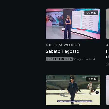
56 MIN
4 DI SERA WEEKEND
4
Sabato 1 agosto
F
r
01 ago | Rete 4
PUNTATA INTERA
25
2 MIN