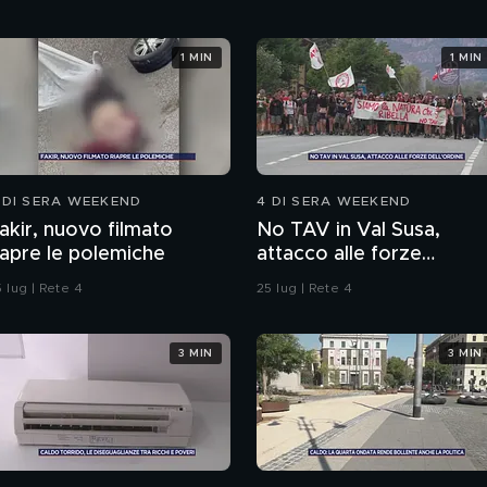
1 MIN
1 MIN
 DI SERA WEEKEND
4 DI SERA WEEKEND
akir, nuovo filmato
No TAV in Val Susa,
iapre le polemiche
attacco alle forze
dell'ordine
 lug | Rete 4
25 lug | Rete 4
3 MIN
3 MIN