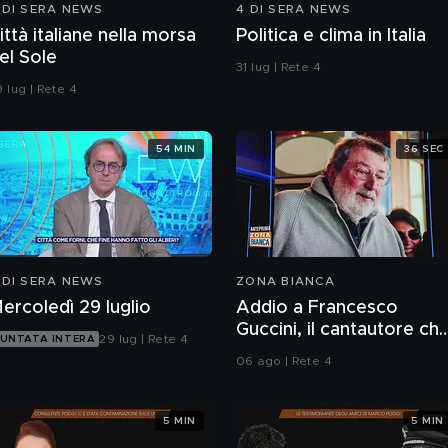
 DI SERA NEWS
4 DI SERA NEWS
ittà italiane nella morsa
Politica e clima in Italia
el Sole
31 lug | Rete 4
 lug | Rete 4
54 MIN
36 SEC
 DI SERA NEWS
ZONA BIANCA
ercoledì 29 luglio
Addio a Francesco
Guccini, il cantautore ch
29 lug | Rete 4
UNTATA INTERA
ha raccontato l'Italia
06 ago | Rete 4
5 MIN
5 MIN