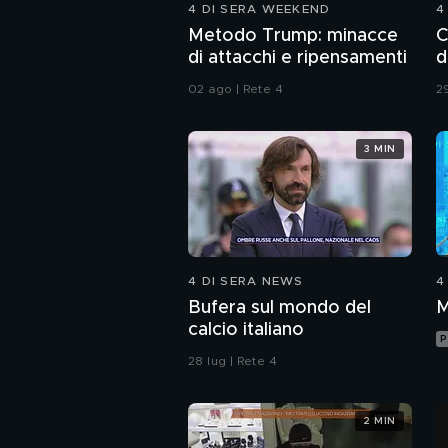
4 DI SERA WEEKEND
4
Metodo Trump: minacce
C
di attacchi e ripensamenti
d
02 ago | Rete 4
29
3 MIN
4 DI SERA NEWS
4
Bufera sul mondo del
M
calcio italiano
P
28 lug | Rete 4
2 MIN