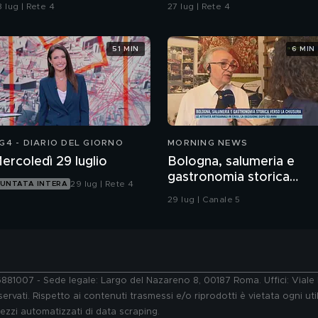
rocura di Pavia non ha
 lug | Rete 4
27 lug | Rete 4
ubbi: l'impronta 33 è la
istola fumante
51 MIN
6 MIN
G4 - DIARIO DEL GIORNO
MORNING NEWS
ercoledì 29 luglio
Bologna, salumeria e
gastronomia storica
29 lug | Rete 4
UNTATA INTERA
verso la chiusura
29 lug | Canale 5
76881007 - Sede legale: Largo del Nazareno 8, 00187 Roma. Uffici: Vial
ervati. Rispetto ai contenuti trasmessi e/o riprodotti è vietata ogni uti
 mezzi automatizzati di data scraping.