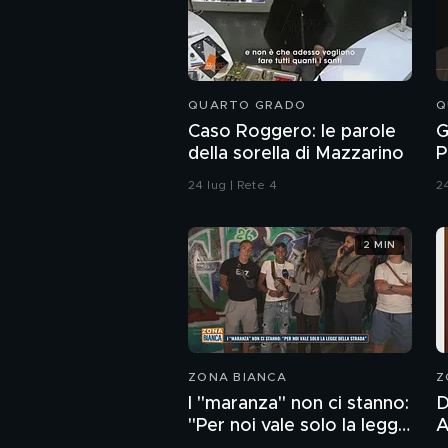
QUARTO GRADO
Q
Caso Roggero: le parole
G
della sorella di Mazzarino
P
c
24 lug | Rete 4
24
u
2 MIN
ZONA BIANCA
Z
I "maranza" non ci stanno:
D
"Per noi vale solo la legge
And