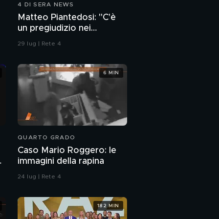
soci
4 DI SERA NEWS
Ilary Blasi in
Matteo Piantedosi: "C'è
Cappadocia festeggia i
un pregiudizio nei
43 anni con Bastian e i
figli
confronti della polizia"
29 lug | Rete 4
La bellezza non ha età:
Miss Universo
argentina ha 60 anni
6 MIN
Biagio Antonacci
canta sotto i portici a
Bologna
Britney Spears, fine
della causa contro il
QUARTO GRADO
padre: pagherà lei
PROSSIMO VIDEO
Caso Mario Roggero: le
Jacobs travolto
e
immagini della rapina
dall'amore dei figli:
"Sono i miei
24 lug | Rete 4
sostenitori"
"L'Isola dei Famosi"
torna questa sera su
182 MIN
Canale 5