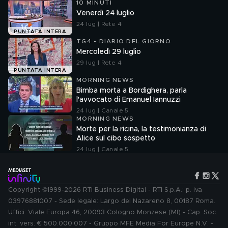
10 MINUTI
Venerdì 24 luglio
24 lug | Rete 4
PUNTATA INTERA
TG4 - DIARIO DEL GIORNO
Mercoledì 29 luglio
29 lug | Rete 4
PUNTATA INTERA
MORNING NEWS
Bimba morta a Bordighera, parla
l'avvocato di Emanuel Iannuzzi
24 lug | Canale 5
MORNING NEWS
Morte per la ricina, la testimonianza di
Alice sul cibo sospetto
24 lug | Canale 5
Copyright ©1999-2026 RTI Business Digital - RTI S.p.A.: p. iva
03976881007 - Sede legale: Largo del Nazareno 8, 00187 Roma.
Uffici: Viale Europa 46, 20093 Cologno Monzese (MI) - Cap. Soc.
int. vers. € 500.000.007 - Gruppo MFE Media For Europe N.V. -