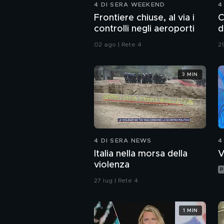
4 DI SERA WEEKEND
4
Frontiere chiuse, al via i
C
controlli negli aeroporti
d
02 ago | Rete 4
29
3 MIN
4 DI SERA NEWS
4
Italia nella morsa della
V
violenza
P
27 lug | Rete 4
1 MIN