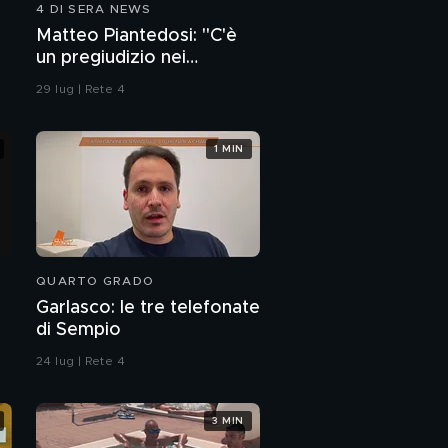
4 DI SERA NEWS
PROSSIMO VIDEO
Grande Fratello torna
Matteo Piantedosi: "C'è
stasera su Canale 5 in
un pregiudizio nei
prima serata
confronti della polizia"
29 lug | Rete 4
1 MIN
QUARTO GRADO
Garlasco: le tre telefonate
di Sempio
24 lug | Rete 4
3 MIN