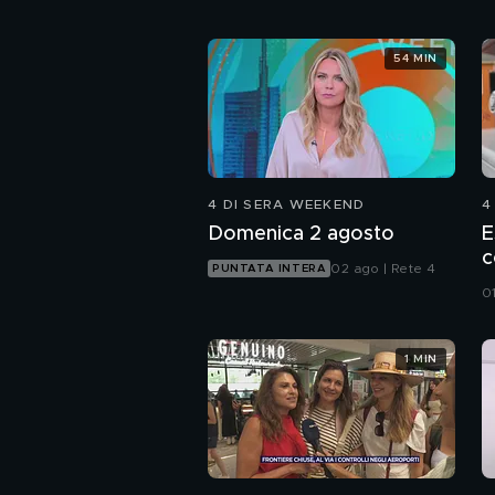
54 MIN
4 DI SERA WEEKEND
4
Domenica 2 agosto
E
c
02 ago | Rete 4
PUNTATA INTERA
0
1 MIN