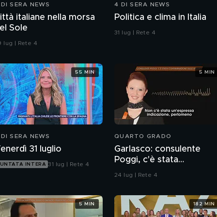
 DI SERA NEWS
4 DI SERA NEWS
ittà italiane nella morsa
Politica e clima in Italia
el Sole
31 lug | Rete 4
 lug | Rete 4
55 MIN
5 MIN
 DI SERA NEWS
QUARTO GRADO
enerdì 31 luglio
Garlasco: consulente
Poggi, c'è stata
31 lug | Rete 4
UNTATA INTERA
contaminazione sulle
24 lug | Rete 4
unghie?
5 MIN
182 MIN