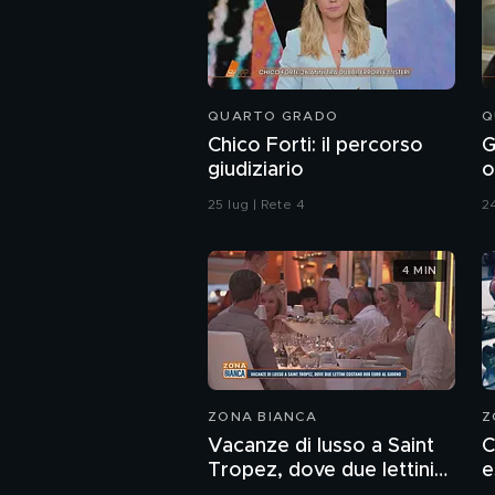
QUARTO GRADO
Q
Chico Forti: il percorso
G
giudiziario
o
r
25 lug | Rete 4
24
4 MIN
ZONA BIANCA
Z
Vacanze di lusso a Saint
C
Tropez, dove due lettini
e