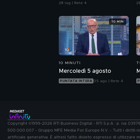
costano 800 euro al
"
28 lug | Rete 4
28
giorno
10 MIN
10 MINUTI
T
Mercoledì 5 agosto
M
05 ago | Rete 4
PUNTATA INTERA
P
Copyright ©1999-2026 RTI Business Digital - RTI S.p.A.: p. iva 039
500.000.007 - Gruppo MFE Media For Europe N.V. - Tutti i diritti ris
artificiale generativa. È altresì fatto divieto espresso di utilizzare