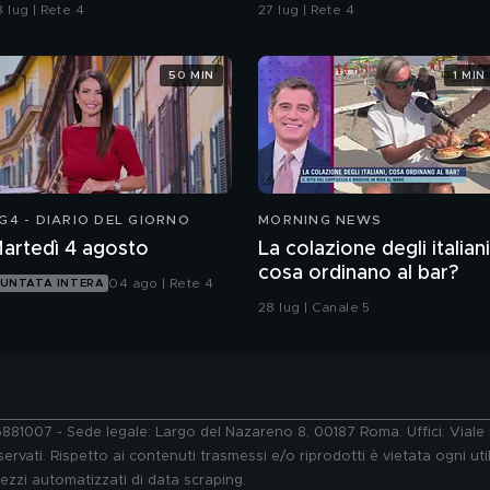
cafone"
 lug | Rete 4
27 lug | Rete 4
50 MIN
1 MIN
G4 - DIARIO DEL GIORNO
MORNING NEWS
artedì 4 agosto
La colazione degli italiani
cosa ordinano al bar?
04 ago | Rete 4
UNTATA INTERA
28 lug | Canale 5
76881007 - Sede legale: Largo del Nazareno 8, 00187 Roma. Uffici: Vial
ervati. Rispetto ai contenuti trasmessi e/o riprodotti è vietata ogni uti
 mezzi automatizzati di data scraping.