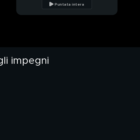
41 anni dal compagno:
Puntata intera
la figlia, le passioni
"Incontriamoci che ti
do 3.000 euro", la
trappola per Maria
Ferreira
Uccide la moglie,
scrive all'amica:
"Perdonami, l'ho
uccisa"
gli impegni
Femminicidio di Maria
Ferreira: tutti gli
aggiornamenti
Svolta nel giallo di
Andrea Bossi: arrestati
due giovani
Un piatto di spaghetti
per l'eredità: il mistero
di Maria Basso
Spaghetti-killer, la
nipote si difende: "Ero