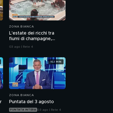
ZONA BIANCA
L'estate dei ricchi tra
fiumi di champagne,
ostriche ed eccessi
03 ago | Rete 4
153 MIN
ZONA BIANCA
r
Puntata del 3 agosto
03 ago | Rete 4
PUNTATA INTERA