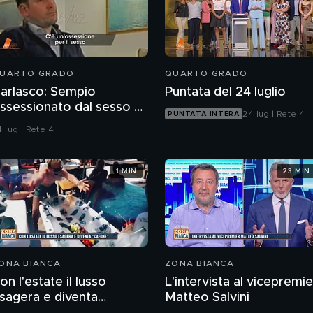
UARTO GRADO
QUARTO GRADO
arlasco: Sempio
Puntata del 24 luglio
ssessionato dal sesso o
24 lug | Rete 4
PUNTATA INTERA
agazzo rispettoso?
 lug | Rete 4
1 MIN
23 MIN
ONA BIANCA
ZONA BIANCA
on l'estate il lusso
L'intervista al vicepremie
sagera e diventa
Matteo Salvini