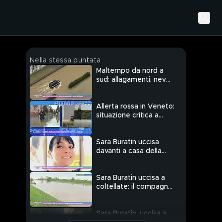
Nella stessa puntata
Maltempo da nord a
sud: allagamenti, neve
e frane
Allerta rossa in Veneto:
situazione critica a
Vicenza
Sara Buratin uccisa
davanti a casa della
madre: è caccia al
compagno
Sara Buratin uccisa a
coltellate: il compagno
ha premeditato?
Sara Buratin, uccisa a